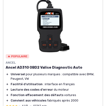
🔥 POPULAIRE
ANCEL
Ancel AD310 OBD2 Valise Diagnostic Auto
＋
Universel
pour plusieurs marques : compatible avec BMW,
Peugeot, VW
＋
Facilité d'utilisation
: interface en français
＋
Lecture des codes d'erreur
du moteur
＋
Fonction effacement des défauts
voitures
＋
Convient aux véhicules
fabriqués après 2000
4,1/5
—
52747 avis