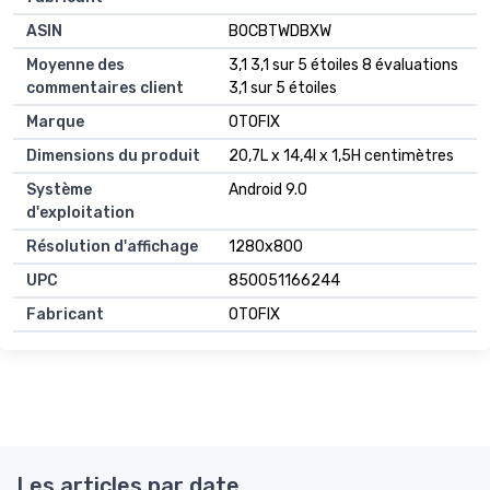
ASIN
B0CBTWDBXW
Moyenne des
3,1 3,1 sur 5 étoiles 8 évaluations
commentaires client
3,1 sur 5 étoiles
Marque
OTOFIX
Dimensions du produit
20,7L x 14,4l x 1,5H centimètres
Système
Android 9.0
d'exploitation
Résolution d'affichage
1280x800
UPC
850051166244
Fabricant
OTOFIX
Les articles par date