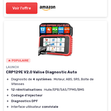
Voir l'offre
🔥 POPULAIRE
LAUNCH
CRP129E V2.0 Valise Diagnostic Auto
＋
Diagnostic de
4 systèmes
: Moteur, ABS, SRS, Boîte de
Vitesses
＋
12 réinitialisations
: Huile/EPB/SAS/TPMS/BMS
＋
Codage d'injecteur
＋
Diagnostics DPF
＋
Interface utilisateur
conviviale