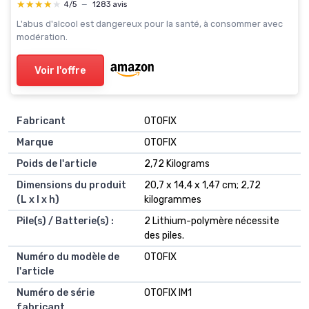
★★★★★
★★★★★
4/5
—
1283 avis
L'abus d'alcool est dangereux pour la santé, à consommer avec
modération.
Voir l'offre
Fabricant
‎OTOFIX
Marque
‎OTOFIX
Poids de l'article
‎2,72 Kilograms
Dimensions du produit
‎20,7 x 14,4 x 1,47 cm; 2,72
(L x l x h)
kilogrammes
Pile(s) / Batterie(s) :
‎2 Lithium-polymère nécessite
des piles.
Numéro du modèle de
‎OTOFIX
l'article
Numéro de série
‎OTOFIX IM1
fabricant