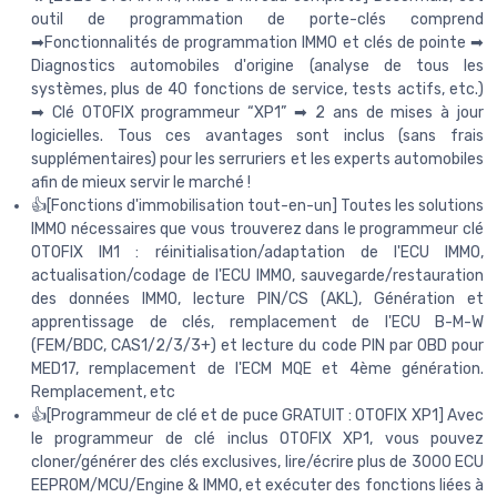
outil de programmation de porte-clés comprend
➡Fonctionnalités de programmation IMMO et clés de pointe ➡
Diagnostics automobiles d'origine (analyse de tous les
systèmes, plus de 40 fonctions de service, tests actifs, etc.)
➡ Clé OTOFIX programmeur “XP1” ➡ 2 ans de mises à jour
logicielles. Tous ces avantages sont inclus (sans frais
supplémentaires) pour les serruriers et les experts automobiles
afin de mieux servir le marché !
👍[Fonctions d'immobilisation tout-en-un] Toutes les solutions
IMMO nécessaires que vous trouverez dans le programmeur clé
OTOFIX IM1 : réinitialisation/adaptation de l'ECU IMMO,
actualisation/codage de l'ECU IMMO, sauvegarde/restauration
des données IMMO, lecture PIN/CS (AKL), Génération et
apprentissage de clés, remplacement de l'ECU B-M-W
(FEM/BDC, CAS1/2/3/3+) et lecture du code PIN par OBD pour
MED17, remplacement de l'ECM MQE et 4ème génération.
Remplacement, etc
👍[Programmeur de clé et de puce GRATUIT : OTOFIX XP1] Avec
le programmeur de clé inclus OTOFIX XP1, vous pouvez
cloner/générer des clés exclusives, lire/écrire plus de 3000 ECU
EEPROM/MCU/Engine & IMMO, et exécuter des fonctions liées à