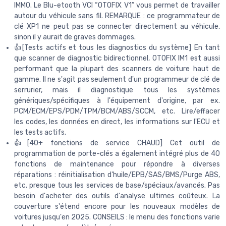
IMMO. Le Blu-etooth VCI “OTOFIX V1” vous permet de travailler
autour du véhicule sans fil. REMARQUE : ce programmateur de
clé XP1 ne peut pas se connecter directement au véhicule,
sinon il y aurait de graves dommages.
👍[Tests actifs et tous les diagnostics du système] En tant
que scanner de diagnostic bidirectionnel, OTOFIX IM1 est aussi
performant que la plupart des scanners de voiture haut de
gamme. Il ne s'agit pas seulement d'un programmeur de clé de
serrurier, mais il diagnostique tous les systèmes
génériques/spécifiques à l'équipement d'origine, par ex.
PCM/ECM/EPS/PDM/TPM/BCM/ABS/SCCM, etc. Lire/effacer
les codes, les données en direct, les informations sur l'ECU et
les tests actifs.
👍[40+ fonctions de service CHAUD] Cet outil de
programmation de porte-clés a également intégré plus de 40
fonctions de maintenance pour répondre à diverses
réparations : réinitialisation d'huile/EPB/SAS/BMS/Purge ABS,
etc. presque tous les services de base/spéciaux/avancés. Pas
besoin d'acheter des outils d'analyse ultimes coûteux. La
couverture s'étend encore pour les nouveaux modèles de
voitures jusqu'en 2025. CONSEILS : le menu des fonctions varie