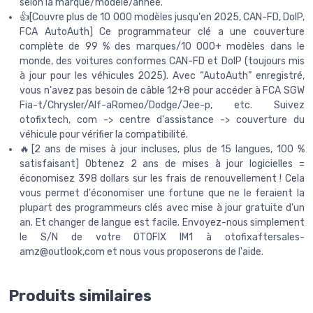
selon la marque/modèle/année.
👍[Couvre plus de 10 000 modèles jusqu'en 2025, CAN-FD, DoIP,
FCA AutoAuth] Ce programmateur clé a une couverture
complète de 99 % des marques/10 000+ modèles dans le
monde, des voitures conformes CAN-FD et DoIP (toujours mis
à jour pour les véhicules 2025). Avec “AutoAuth” enregistré,
vous n'avez pas besoin de câble 12+8 pour accéder à FCA SGW
Fia-t/Chrysler/Alf-aRomeo/Dodge/Jee-p, etc. Suivez
otofixtech, com -> centre d'assistance -> couverture du
véhicule pour vérifier la compatibilité.
🔥[2 ans de mises à jour incluses, plus de 15 langues, 100 %
satisfaisant] Obtenez 2 ans de mises à jour logicielles =
économisez 398 dollars sur les frais de renouvellement ! Cela
vous permet d'économiser une fortune que ne le feraient la
plupart des programmeurs clés avec mise à jour gratuite d'un
an. Et changer de langue est facile. Envoyez-nous simplement
le S/N de votre OTOFIX IM1 à otofixaftersales-
amz@outlook,com et nous vous proposerons de l'aide.
Produits similaires