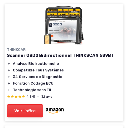
THINKCAR
Scanner OBD2 Bidirectionnel THINKSCAN 689BT
＋
Analyse Bidirectionnelle
＋
Compatible Tous Systèmes
＋
34 Services de Diagnostic
＋
Fonction Codage ECU
＋
Technologie sans Fil
★★★★★
★★★★★
4,8/5
—
32 avis
Voir l'offre