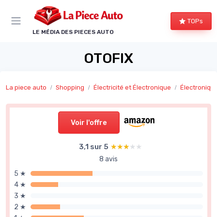
Panneau de gestion des cookies
TOPs
LE MÉDIA DES PIECES AUTO
OTOFIX
La piece auto
Shopping
Électricité et Électronique
Électroniqu
Voir l'offre
3,1 sur 5
★★★★★
★★★★★
8 avis
5 ★
4 ★
3 ★
2 ★