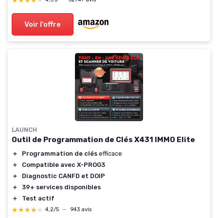
★★★★★
★★★★★
Voir l'offre
LAUNCH
Outil de Programmation de Clés X431 IMMO Elite
＋
Programmation de clés
efficace
＋
Compatible avec X-PROG3
＋
Diagnostic CANFD et DOIP
＋
39+ services disponibles
＋
Test actif
★★★★★
★★★★★
4,2/5
—
943 avis