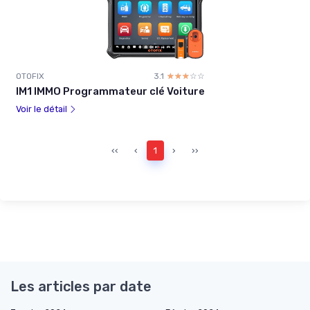
OTOFIX
3.1
☆☆☆☆☆
★★★★★
IM1 IMMO Programmateur clé Voiture
Voir le détail
‹‹
‹
1
›
››
Les articles par date