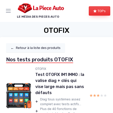
Panneau de gestion des cookies
TOPs
LE MÉDIA DES PIECES AUTO
OTOFIX
←
Retour à la liste des produits
Nos tests produits OTOFIX
OTOFIX
Test OTOFIX IM1 IMMO : la
valise diag + clés qui
vise large mais pas sans
défauts
★★★★★
★★★★★
Diag tous systèmes assez
+
complet avec tests actifs...
Plus de 40 fonctions de
+