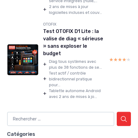
service intégrées (huile,...
2 ans de mises à jour
+
logicielles incluses et couv...
OTOFIX
Test OTOFIX D1 Lite : la
valise de diag « sérieuse
» sans exploser le
budget
★★★★★
★★★★★
Diag tous systèmes avec
+
plus de 38 fonctions de se...
Test actif / contrôle
+
bidirectionnel pratique
pour...
Tablette autonome Android
+
avec 2 ans de mises à jo...
Catégories