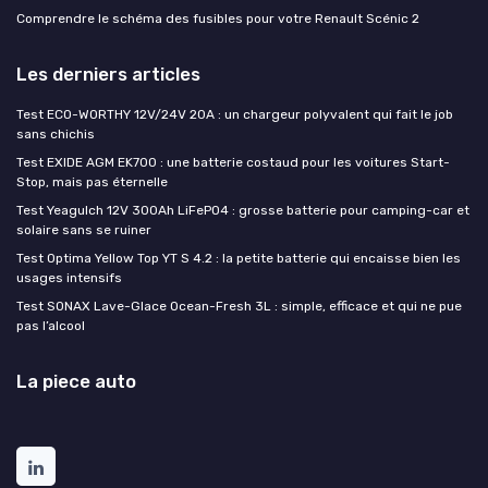
Comprendre le schéma des fusibles pour votre Renault Scénic 2
Les derniers articles
Test ECO-WORTHY 12V/24V 20A : un chargeur polyvalent qui fait le job
sans chichis
Test EXIDE AGM EK700 : une batterie costaud pour les voitures Start-
Stop, mais pas éternelle
Test Yeagulch 12V 300Ah LiFePO4 : grosse batterie pour camping-car et
solaire sans se ruiner
Test Optima Yellow Top YT S 4.2 : la petite batterie qui encaisse bien les
usages intensifs
Test SONAX Lave-Glace Ocean-Fresh 3L : simple, efficace et qui ne pue
pas l’alcool
La piece auto