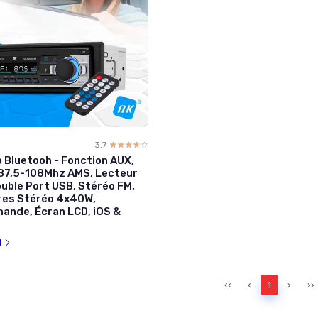
3.7
☆☆☆☆☆
★★★★★
 Bluetooh - Fonction AUX,
 87,5-108Mhz AMS, Lecteur
uble Port USB, Stéréo FM,
res Stéréo 4x40W,
ande, Écran LCD, iOS &
l
‹‹
‹
1
›
››