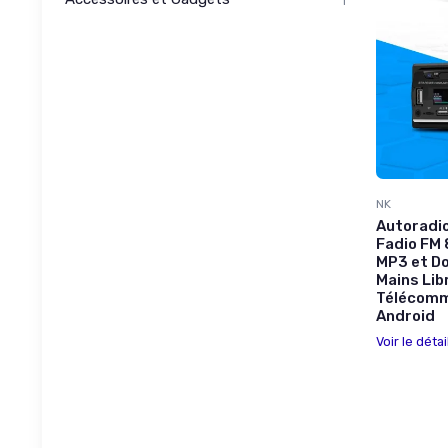
1
NK
Autoradio
Fadio FM
MP3 et Do
Mains Lib
Télécomm
Android
Voir le détai