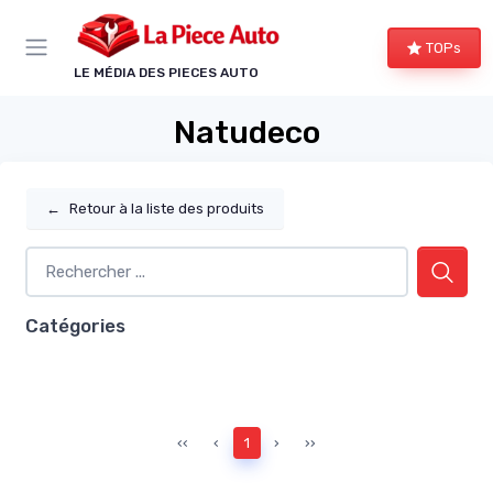
Panneau de gestion des cookies
TOPs
LE MÉDIA DES PIECES AUTO
Natudeco
←
Retour à la liste des produits
Catégories
‹‹
‹
1
›
››