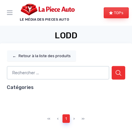
Panneau de gestion des cookies
TOPs
LE MÉDIA DES PIECES AUTO
LODD
←
Retour à la liste des produits
Catégories
‹‹
‹
1
›
››