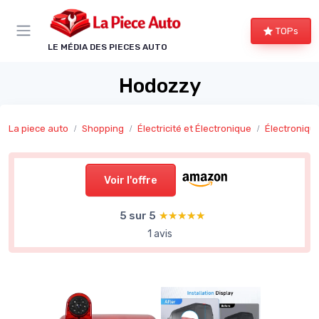
Panneau de gestion des cookies
TOPs
LE MÉDIA DES PIECES AUTO
Hodozzy
La piece auto
Shopping
Électricité et Électronique
Électroniqu
Voir l'offre
5 sur 5
★★★★★
★★★★★
1 avis