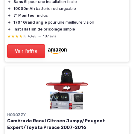
＋
Sans fil
pour une installation facile
＋
10000mAh
batterie rechargeable
＋
7" Moniteur
inclus
＋
170° Grand angle
pour une meilleure vision
＋
Installation de bricolage
simple
★★★★★
★★★★★
4,4/5
—
187 avis
Voir l'offre
HODOZZY
Caméra de Recul Citroen Jumpy/Peugeot
Expert/Toyota Proace 2007-2016