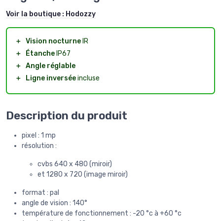
Voir la boutique :
Hodozzy
＋
Vision nocturne
IR
＋
Étanche
IP67
＋
Angle réglable
＋
Ligne inversée
incluse
Description du produit
pixel : 1 mp
résolution :
cvbs 640 x 480 (miroir)
et 1280 x 720 (image miroir)
format : pal
angle de vision : 140°
température de fonctionnement : -20 °c à +60 °c