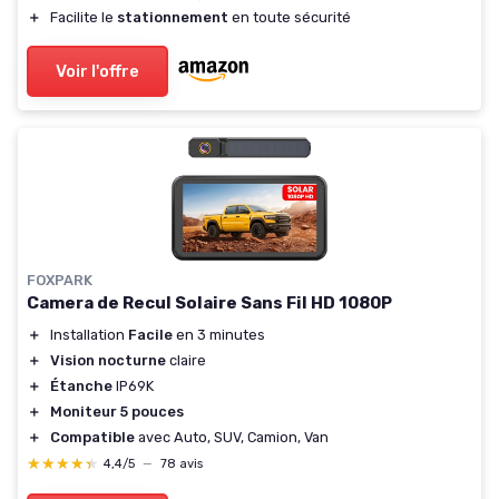
＋
Facilite le
stationnement
en toute sécurité
Voir l'offre
FOXPARK
Camera de Recul Solaire Sans Fil HD 1080P
＋
Installation
Facile
en 3 minutes
＋
Vision nocturne
claire
＋
Étanche
IP69K
＋
Moniteur 5 pouces
＋
Compatible
avec Auto, SUV, Camion, Van
★★★★★
★★★★★
4,4/5
—
78 avis