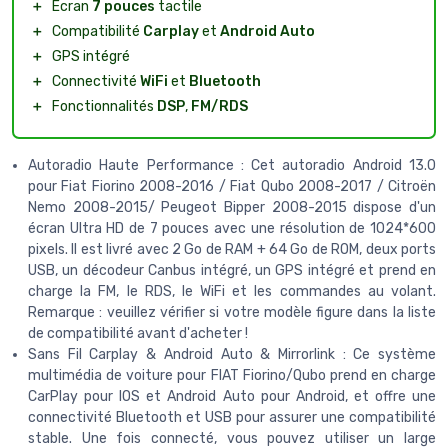
＋
Écran
7 pouces
tactile
＋
Compatibilité
Carplay
et
Android Auto
＋
GPS intégré
＋
Connectivité
WiFi
et
Bluetooth
＋
Fonctionnalités
DSP
,
FM/RDS
Autoradio Haute Performance : Cet autoradio Android 13.0
pour Fiat Fiorino 2008-2016 / Fiat Qubo 2008-2017 / Citroën
Nemo 2008-2015/ Peugeot Bipper 2008-2015 dispose d'un
écran Ultra HD de 7 pouces avec une résolution de 1024*600
pixels. Il est livré avec 2 Go de RAM + 64 Go de ROM, deux ports
USB, un décodeur Canbus intégré, un GPS intégré et prend en
charge la FM, le RDS, le WiFi et les commandes au volant.
Remarque : veuillez vérifier si votre modèle figure dans la liste
de compatibilité avant d'acheter !
Sans Fil Carplay & Android Auto & Mirrorlink : Ce système
multimédia de voiture pour FIAT Fiorino/Qubo prend en charge
CarPlay pour IOS et Android Auto pour Android, et offre une
connectivité Bluetooth et USB pour assurer une compatibilité
stable. Une fois connecté, vous pouvez utiliser un large