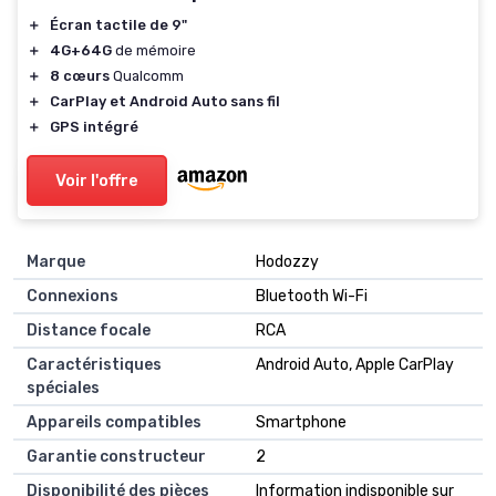
＋
Écran tactile de 9"
＋
4G+64G
de mémoire
＋
8 cœurs
Qualcomm
＋
CarPlay et Android Auto sans fil
＋
GPS intégré
Voir l'offre
Marque
‎Hodozzy
Connexions
‎Bluetooth Wi-Fi
Distance focale
‎RCA
Caractéristiques
‎Android Auto, Apple CarPlay
spéciales
Appareils compatibles
‎Smartphone
Garantie constructeur
‎2
Disponibilité des pièces
‎Information indisponible sur