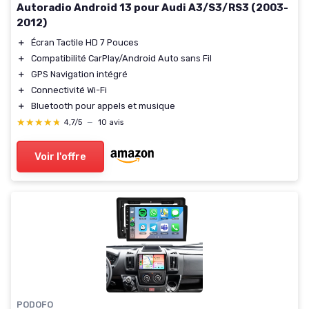
Autoradio Android 13 pour Audi A3/S3/RS3 (2003-
2012)
＋
Écran Tactile HD 7 Pouces
＋
Compatibilité CarPlay/Android Auto sans Fil
＋
GPS Navigation intégré
＋
Connectivité Wi-Fi
＋
Bluetooth pour appels et musique
★★★★★
★★★★★
4,7/5
—
10 avis
Voir l'offre
PODOFO