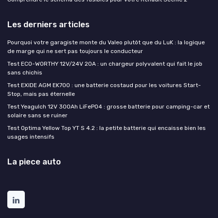
Les derniers articles
Pourquoi votre garagiste monte du Valeo plutôt que du LuK : la logique
de marge qui ne sert pas toujours le conducteur
Test ECO-WORTHY 12V/24V 20A : un chargeur polyvalent qui fait le job
sans chichis
Test EXIDE AGM EK700 : une batterie costaud pour les voitures Start-
Stop, mais pas éternelle
Test Yeagulch 12V 300Ah LiFePO4 : grosse batterie pour camping-car et
solaire sans se ruiner
Test Optima Yellow Top YT S 4.2 : la petite batterie qui encaisse bien les
usages intensifs
La piece auto