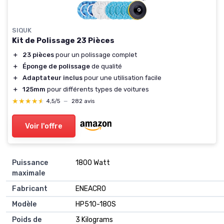
SIQUK
Kit de Polissage 23 Pièces
＋
23 pièces
pour un polissage complet
＋
Éponge de polissage
de qualité
＋
Adaptateur inclus
pour une utilisation facile
＋
125mm
pour différents types de voitures
★★★★★
★★★★★
4,5/5
—
282 avis
Voir l'offre
Puissance
‎1800 Watt
maximale
Fabricant
‎ENEACRO
Modèle
‎HP510-180S
Poids de
‎3 Kilograms