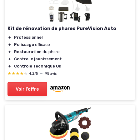
Kit de rénovation de phares PureVision Auto
＋
Professionnel
＋
Polissage
efficace
＋
Restauration
du phare
＋
Contre le jaunissement
＋
Contrôle Technique OK
★★★★★
★★★★★
4,2/5
—
95 avis
Voir l'offre