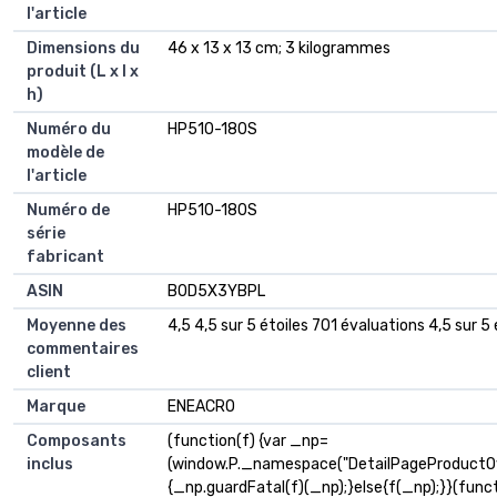
l'article
Dimensions du
‎46 x 13 x 13 cm; 3 kilogrammes
produit (L x l x
h)
Numéro du
‎HP510-180S
modèle de
l'article
Numéro de
‎HP510-180S
série
fabricant
ASIN
B0D5X3YBPL
Moyenne des
4,5 4,5 sur 5 étoiles 701 évaluations 4,5 sur 5 
commentaires
client
Marque
ENEACRO
Composants
(function(f) {var _np=
inclus
(window.P._namespace("DetailPageProductOv
{_np.guardFatal(f)(_np);}else{f(_np);}}(funct