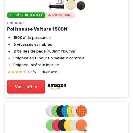
⭐ TRÈS BIEN NOTÉ
🔥 POPULAIRE
ENEACRO
Polisseuse Voiture 1500W
＋
1500W
de puissance
＋
6 vitesses variables
＋
2 tailles de pads
(180mm/150mm)
＋
Poignée en
D
pour un meilleur contrôle
＋
Poignée
latérale
incluse
★★★★★
★★★★★
4,5/5
—
1052 avis
Voir l'offre