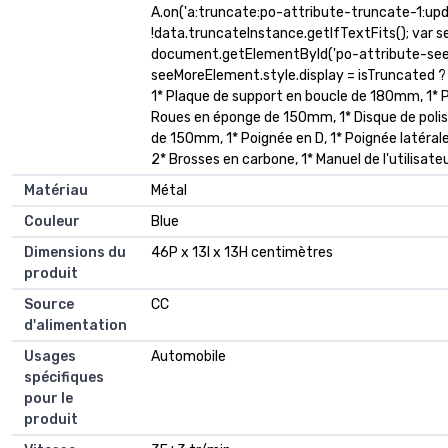
A.on('a:truncate:po-attribute-truncate-1:upda
!data.truncateInstance.getIfTextFits(); var 
document.getElementById('po-attribute-see-
seeMoreElement.style.display = isTruncated ? '' 
1* Plaque de support en boucle de 180mm, 1* 
Roues en éponge de 150mm, 1* Disque de polis
de 150mm, 1* Poignée en D, 1* Poignée latérale
2* Brosses en carbone, 1* Manuel de l'utilisateur
Matériau
Métal
Couleur
Blue
Dimensions du
46P x 13l x 13H centimètres
produit
Source
CC
d'alimentation
Usages
Automobile
spécifiques
pour le
produit