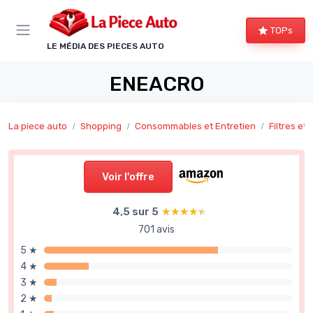
Panneau de gestion des cookies
TOPs
LE MÉDIA DES PIECES AUTO
ENEACRO
La piece auto
Shopping
Consommables et Entretien
Filtres et
Voir l'offre
4,5 sur 5
★★★★★
★★★★★
701 avis
5 ★
4 ★
3 ★
2 ★