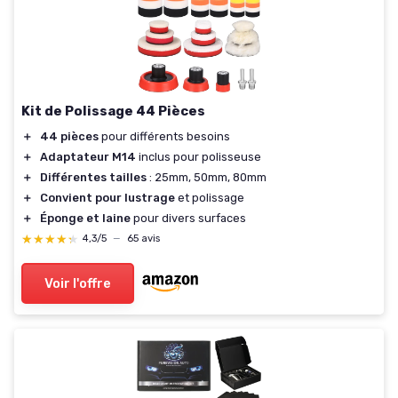
Kit de Polissage 44 Pièces
＋
44 pièces
pour différents besoins
＋
Adaptateur M14
inclus pour polisseuse
＋
Différentes tailles
: 25mm, 50mm, 80mm
＋
Convient pour lustrage
et polissage
＋
Éponge et laine
pour divers surfaces
★★★★★
★★★★★
4,3/5
—
65 avis
Voir l'offre