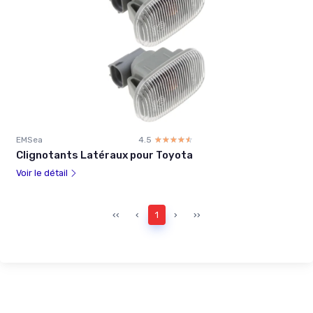
EMSea
4.5
☆☆☆☆☆
★★★★★
Clignotants Latéraux pour Toyota
Voir le détail
‹‹
‹
1
›
››