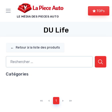
Panneau de gestion des cookies
TOPs
LE MÉDIA DES PIECES AUTO
DU Life
←
Retour à la liste des produits
Catégories
‹‹
‹
1
›
››