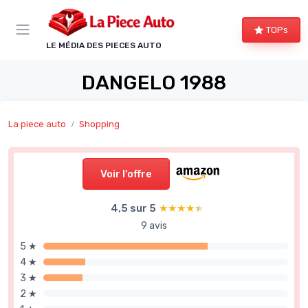
Panneau de gestion des cookies
TOPs
LE MÉDIA DES PIECES AUTO
DANGELO 1988
La piece auto
Shopping
Voir l'offre
4,5 sur 5
★★★★★
★★★★★
9 avis
5 ★
4 ★
3 ★
2 ★