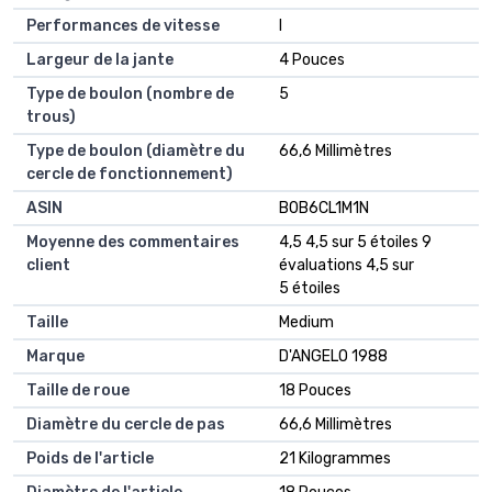
Performances de vitesse
‎I
Largeur de la jante
‎4 Pouces
Type de boulon (nombre de
‎5
trous)
Type de boulon (diamètre du
‎66,6 Millimètres
cercle de fonctionnement)
ASIN
B0B6CL1M1N
Moyenne des commentaires
4,5 4,5 sur 5 étoiles 9
client
évaluations 4,5 sur
5 étoiles
Taille
Medium
Marque
D'ANGELO 1988
Taille de roue
18 Pouces
Diamètre du cercle de pas
66,6 Millimètres
Poids de l'article
21 Kilogrammes