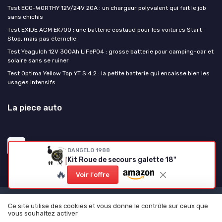
Test ECO-WORTHY 12V/24V 20A : un chargeur polyvalent qui fait le job
sans chichis
Test EXIDE AGM EK700 : une batterie costaud pour les voitures Start-
Stop, mais pas éternelle
Test Yeagulch 12V 300Ah LiFePO4 : grosse batterie pour camping-car et
solaire sans se ruiner
Test Optima Yellow Top YT S 4.2 : la petite batterie qui encaisse bien les
usages intensifs
La piece auto
DANGELO 1988
Kit Roue de secours galette 18"
🔥
Voir l'offre
Mentions légales
Politique de confidentialité
Ce site utilise des cookies et vous donne le contrôle sur ceux que
vous souhaitez activer
© La piece auto 2026