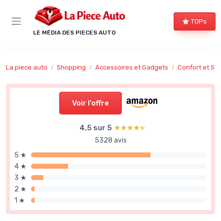
Panneau de gestion des cookies
TOPs
LE MÉDIA DES PIECES AUTO
La piece auto
Shopping
Accessoires et Gadgets
Confort et Séc
Voir l'offre
4,5 sur 5
★★★★★
★★★★★
5328 avis
5 ★
4 ★
3 ★
2 ★
1 ★