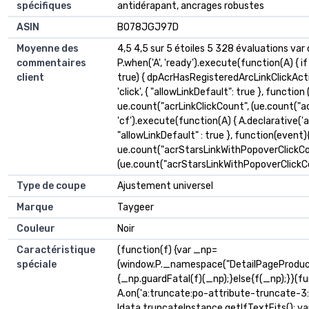
spécifiques
antidérapant, ancrages robustes
ASIN
B078JGJ97D
Moyenne des
4,5 4,5 sur 5 étoiles 5 328 évaluations va
commentaires
P.when('A', 'ready').execute(function(A) { 
client
true) { dpAcrHasRegisteredArcLinkClickActio
'click', { "allowLinkDefault": true }, function
ue.count("acrLinkClickCount", (ue.count("acrLin
'cf').execute(function(A) { A.declarative('ac
"allowLinkDefault" : true }, function(event){
ue.count("acrStarsLinkWithPopoverClickCo
(ue.count("acrStarsLinkWithPopoverClickCount"
Type de coupe
Ajustement universel
Marque
Taygeer
Couleur
Noir
Caractéristique
(function(f) {var _np=
spéciale
(window.P._namespace("DetailPageProduc
{_np.guardFatal(f)(_np);}else{f(_np);}}(fu
A.on('a:truncate:po-attribute-truncate-3:u
!data.truncateInstance.getIfTextFits(); v