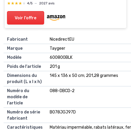
★★★★★
★★★★★
4/5
—
2027 avis
Voir l'offre
Fabricant
‎NicedirectEU
Marque
‎Taygeer
Modèle
‎600800BLK
Poids de l'article
‎201 g
Dimensions du
‎145 x 136 x 50 cm; 201,28 grammes
produit (L x l x h)
Numéro du
‎088-DBCD-2
modèle de
l'article
Numéro de série
‎B078JGJ97D
fabricant
Caractéristiques
‎Matériau imperméable, rabats latéraux, fe