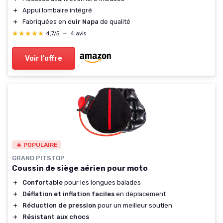
＋
Appui lombaire intégré
＋
Fabriquées en
cuir Napa
de qualité
★★★★★
★★★★★
4,7/5
—
4 avis
Voir l'offre
🔥 POPULAIRE
GRAND PITSTOP
Coussin de siège aérien pour moto
＋
Confortable
pour les longues balades
＋
Déflation et inflation faciles
en déplacement
＋
Réduction de pression
pour un meilleur soutien
＋
Résistant aux chocs