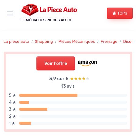
Panneau de gestion des cookies
TOPs
LE MÉDIA DES PIECES AUTO
La piece auto
Shopping
Pièces Mécaniques
Freinage
Disque
Voir l'offre
3,9 sur 5
★★★★★
★★★★★
13 avis
5 ★
4 ★
3 ★
2 ★
1 ★