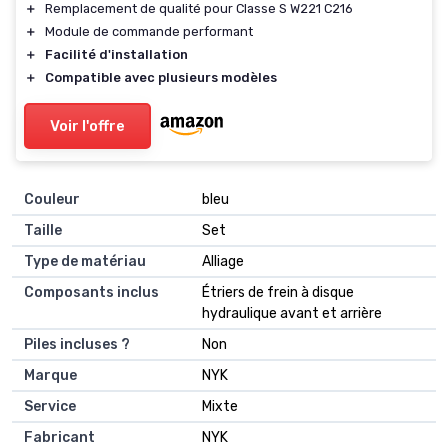
＋
Remplacement de qualité pour Classe S W221 C216
＋
Module de commande performant
＋
Facilité d'installation
＋
Compatible avec plusieurs modèles
Voir l'offre
Couleur
‎bleu
Taille
‎Set
Type de matériau
‎Alliage
Composants inclus
‎Étriers de frein à disque
hydraulique avant et arrière
Piles incluses ?
‎Non
Marque
‎NYK
Service
‎Mixte
Fabricant
‎NYK