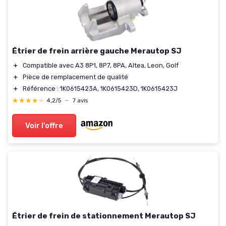
Étrier de frein arrière gauche Merautop SJ
＋
Compatible avec A3 8P1, 8P7, 8PA, Altea, Leon, Golf
＋
Pièce de remplacement de qualité
＋
Référence : 1K0615423A, 1K0615423D, 1K0615423J
★★★★★
★★★★★
4,2/5
—
7 avis
Voir l'offre
Étrier de frein de stationnement Merautop SJ