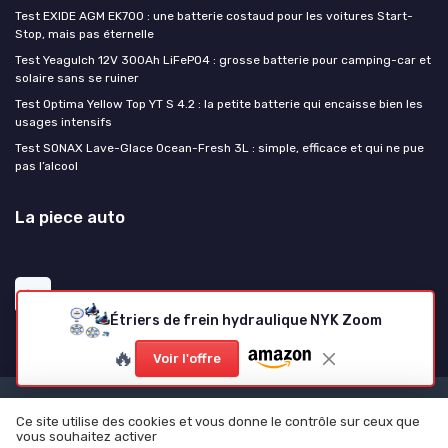
Test EXIDE AGM EK700 : une batterie costaud pour les voitures Start-
Stop, mais pas éternelle
Test Yeagulch 12V 300Ah LiFePO4 : grosse batterie pour camping-car et
solaire sans se ruiner
Test Optima Yellow Top YT S 4.2 : la petite batterie qui encaisse bien les
usages intensifs
Test SONAX Lave-Glace Ocean-Fresh 3L : simple, efficace et qui ne pue
pas l’alcool
La piece auto
Étriers de frein hydraulique NYK Zoom
🔥
Voir l'offre
Mentions légales
Politique de confidentialité
Ce site utilise des cookies et vous donne le contrôle sur ceux que
vous souhaitez activer
© La piece auto 2026