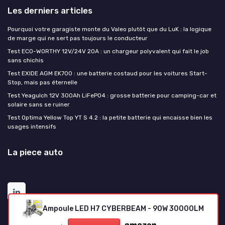
Les derniers articles
Pourquoi votre garagiste monte du Valeo plutôt que du LuK : la logique
de marge qui ne sert pas toujours le conducteur
Test ECO-WORTHY 12V/24V 20A : un chargeur polyvalent qui fait le job
sans chichis
Test EXIDE AGM EK700 : une batterie costaud pour les voitures Start-
Stop, mais pas éternelle
Test Yeagulch 12V 300Ah LiFePO4 : grosse batterie pour camping-car et
solaire sans se ruiner
Test Optima Yellow Top YT S 4.2 : la petite batterie qui encaisse bien les
usages intensifs
La piece auto
Ampoule LED H7 CYBERBEAM - 90W 30000LM