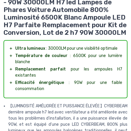
- 90W 30000LM H7 led Lampes de
Phares Voiture Automobile 800%
Luminosité 6500K Blanc Ampoule LED
H7 Parfaite Remplacement pour Kit de
Conversion, Lot de 2 h7 90W 30000LM
＋
Ultra lumineux
: 30000LM pour une visibilité optimale
＋
Température de couleur
: 6500K pour une lumière
blanche
＋
Remplacement parfait
pour les ampoules H7
existantes
＋
Efficacité énergétique
: 90W pour une faible
consommation
【LUMINOSITÉ AMÉLIORÉE ET PUISSANCE ÉLEVÉE】CYBERBEAM
dernière ampoule h7 led avec ventilateur a été améliorée avec
tous les problèmes d'installation, il a une puissance élevée de
90W, et est équipé d'une puce LED CYBERBEAM, 800% plus
lumineux que les ampoules halogènes traditionnelles, il peut