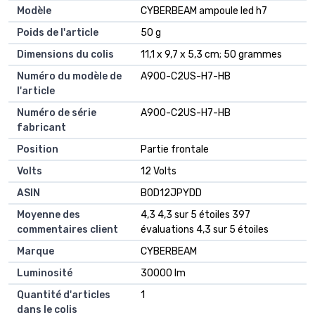
Modèle
‎CYBERBEAM ampoule led h7
Poids de l'article
‎50 g
Dimensions du colis
‎11,1 x 9,7 x 5,3 cm; 50 grammes
Numéro du modèle de
‎A900-C2US-H7-HB
l'article
Numéro de série
‎A900-C2US-H7-HB
fabricant
Position
‎Partie frontale
Volts
‎12 Volts
ASIN
B0D12JPYDD
Moyenne des
4,3 4,3 sur 5 étoiles 397
commentaires client
évaluations 4,3 sur 5 étoiles
Marque
CYBERBEAM
Luminosité
30000 lm
Quantité d'articles
1
dans le colis