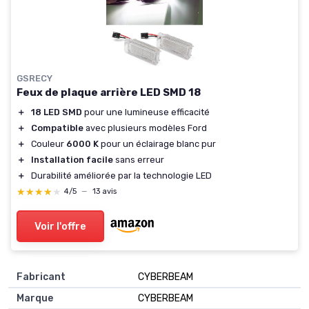
GSRECY
Feux de plaque arrière LED SMD 18
＋
18 LED SMD
pour une lumineuse efficacité
＋
Compatible
avec plusieurs modèles Ford
＋
Couleur
6000 K
pour un éclairage blanc pur
＋
Installation facile
sans erreur
＋
Durabilité améliorée par la technologie LED
★★★★★
★★★★★
4/5
—
13 avis
Voir l'offre
Fabricant
‎CYBERBEAM
Marque
‎CYBERBEAM