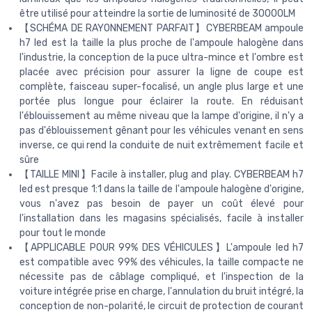
être utilisé pour atteindre la sortie de luminosité de 30000LM
【SCHÉMA DE RAYONNEMENT PARFAIT】CYBERBEAM ampoule
h7 led est la taille la plus proche de l'ampoule halogène dans
l'industrie, la conception de la puce ultra-mince et l'ombre est
placée avec précision pour assurer la ligne de coupe est
complète, faisceau super-focalisé, un angle plus large et une
portée plus longue pour éclairer la route. En réduisant
l'éblouissement au même niveau que la lampe d'origine, il n'y a
pas d'éblouissement gênant pour les véhicules venant en sens
inverse, ce qui rend la conduite de nuit extrêmement facile et
sûre
【TAILLE MINI】Facile à installer, plug and play. CYBERBEAM h7
led est presque 1:1 dans la taille de l'ampoule halogène d'origine,
vous n'avez pas besoin de payer un coût élevé pour
l'installation dans les magasins spécialisés, facile à installer
pour tout le monde
【APPLICABLE POUR 99% DES VÉHICULES】L'ampoule led h7
est compatible avec 99% des véhicules, la taille compacte ne
nécessite pas de câblage compliqué, et l'inspection de la
voiture intégrée prise en charge, l'annulation du bruit intégré, la
conception de non-polarité, le circuit de protection de courant