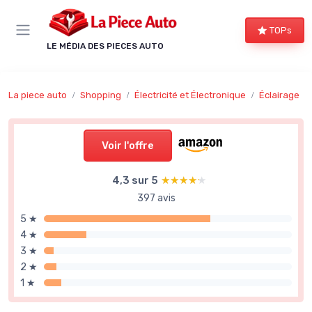
Panneau de gestion des cookies
TOPs
LE MÉDIA DES PIECES AUTO
La piece auto
Shopping
Électricité et Électronique
Éclairage
Voir l'offre
4,3 sur 5
★★★★★
★★★★★
397 avis
5 ★
4 ★
3 ★
2 ★
1 ★