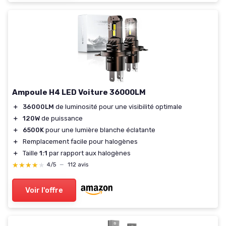
Ampoule H4 LED Voiture 36000LM
＋
36000LM
de luminosité pour une visibilité optimale
＋
120W
de puissance
＋
6500K
pour une lumière blanche éclatante
＋
Remplacement facile pour halogènes
＋
Taille
1:1
par rapport aux halogènes
★★★★★
★★★★★
4/5
—
112 avis
Voir l'offre