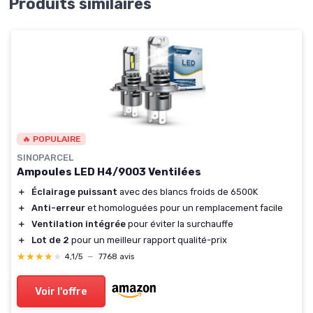
Produits similaires
🔥 POPULAIRE
SINOPARCEL
Ampoules LED H4/9003 Ventilées
＋
Éclairage puissant
avec des blancs froids de 6500K
＋
Anti-erreur
et homologuées pour un remplacement facile
＋
Ventilation intégrée
pour éviter la surchauffe
＋
Lot de 2
pour un meilleur rapport qualité-prix
★★★★★
★★★★★
4,1/5
—
7768 avis
Voir l'offre