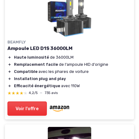
BEAMFLY
Ampoule LED D1S 36000LM
＋
Haute luminosité
de 36000LM
＋
Remplacement facile
de l'ampoule HID d'origine
＋
Compatible
avec les phares de voiture
＋
Installation plug and play
＋
Efficacité énergétique
avec 110W
★★★★★
★★★★★
4,2/5
—
735 avis
Voir l'offre