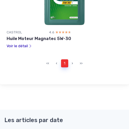
CASTROL
4.6
☆☆☆☆☆
★★★★★
Huile Moteur Magnatec 5W-30
Voir le détail
‹‹
‹
1
›
››
Les articles par date