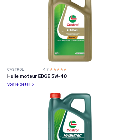
CASTROL
4.7
☆☆☆☆☆
★★★★★
Huile moteur EDGE 5W-40
Voir le détail