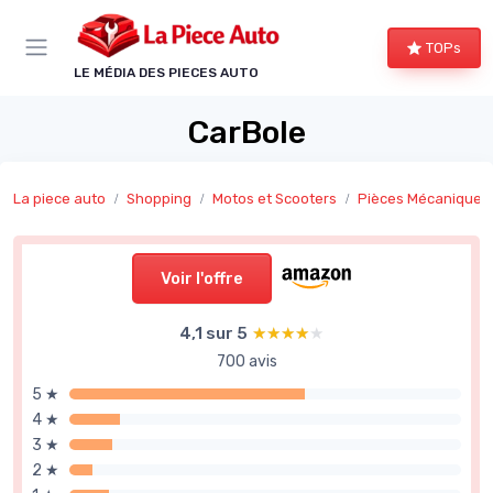
Panneau de gestion des cookies
TOPs
LE MÉDIA DES PIECES AUTO
CarBole
La piece auto
Shopping
Motos et Scooters
Pièces Mécaniques
Voir l'offre
4,1 sur 5
★★★★★
★★★★★
700 avis
5 ★
4 ★
3 ★
2 ★