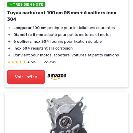
⭐ TRÈS BIEN NOTÉ
Tuyau carburant 100 cm Ø8 mm + 6 colliers inox
304
＋
Longueur 100 cm
pratique pour installations courantes
＋
Diamètre 8 mm
adapté pour petits moteurs et motos
＋
6 colliers inox 304
fournis pour fixation durable
＋
Inox 304
résistant à la corrosion
＋
Convient pour motos, scooters, voitures et petits camions
★★★★★
★★★★★
4,6/5
—
563 avis
Voir l'offre