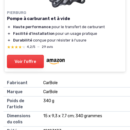
PIERBURG
Pompe à carburant et à vide
＋
Haute performance
pour le transfert de carburant
＋
Facilité d'installation
pour un usage pratique
＋
Durabilité
conçue pour résister à l'usure
★★★★★
★★★★★
4,2/5
—
29 avis
Voir l'offre
Fabricant
‎CarBole
Marque
‎CarBole
Poids de
‎340 g
l'article
Dimensions
‎15 x 9,3 x 7,7 cm; 340 grammes
du colis