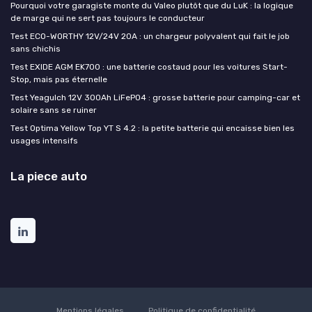
Pourquoi votre garagiste monte du Valeo plutôt que du LuK : la logique
de marge qui ne sert pas toujours le conducteur
Test ECO-WORTHY 12V/24V 20A : un chargeur polyvalent qui fait le job
sans chichis
Test EXIDE AGM EK700 : une batterie costaud pour les voitures Start-
Stop, mais pas éternelle
Test Yeagulch 12V 300Ah LiFePO4 : grosse batterie pour camping-car et
solaire sans se ruiner
Test Optima Yellow Top YT S 4.2 : la petite batterie qui encaisse bien les
usages intensifs
La piece auto
Mentions légales
Politique de confidentialité