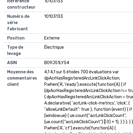
Référence
‎10103133
constructeur
Numéro de
‎10103133
série
fabricant
Position
‎Externe
Type de
‎Électrique
levage
ASIN
B09J51LY54
Moyenne des
4,1 4,1 sur 5 étoiles 700 évaluations var
commentaires
dpAcrHasRegisteredArcLinkClickAction;
client
P.when('A', 'ready').execute(function(A) { if
(dpAcrHasRegisteredArcLinkClickAction !== tr
{ dpAcrHasRegisteredArcLinkClickAction = tru
A.declarative( 'acrLink-click-metrics', 'click', {
"allowLinkDefault": true }, function (event) { if
(window.ue) { ue.count("acrLinkClickCount",
(ue.count("acrLinkClickCount") || 0) + 1); } } ); } }
P.when('A', 'cf').execute(function(A) {