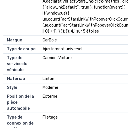
A.declarative('acrStarsLink-click-metrics', 'clic
{ "allowLinkDefault" : true }, function(event){
if(window.ue) {
ue.count("acrStarsLinkWithPopoverClickCount
(ue.count("acrStarsLinkWithPopoverClickCoun
|| 0) + 1); } }); }); 4,1 sur 5 étoiles
Marque
CarBole
Type de coupe
Ajustement universel
Type de
Camion, Voiture
service du
véhicule
Matériau
Laiton
Style
Moderne
Position de la
Externe
pièce
automobile
Type de
Filetage
connexion de