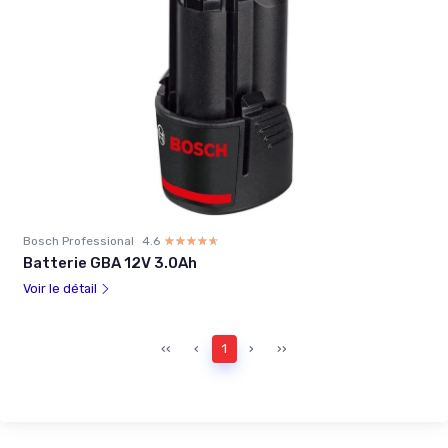
Bosch Professional
4.6
☆☆☆☆☆
★★★★★
Batterie GBA 12V 3.0Ah
Voir le détail
‹‹
‹
1
›
››