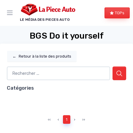
Panneau de gestion des cookies
TOPs
LE MÉDIA DES PIECES AUTO
BGS Do it yourself
←
Retour à la liste des produits
Catégories
‹‹
‹
1
›
››