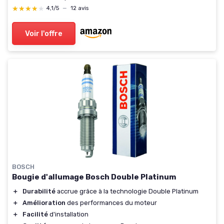
★★★★★
★★★★★
4,1/5
—
12 avis
Voir l'offre
BOSCH
Bougie d'allumage Bosch Double Platinum
＋
Durabilité
accrue grâce à la technologie Double Platinum
＋
Amélioration
des performances du moteur
＋
Facilité
d'installation