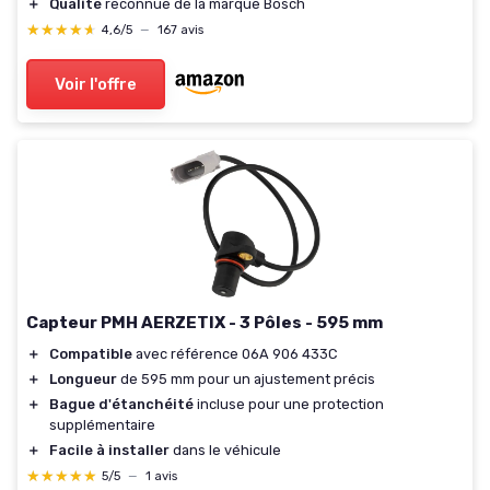
＋
Qualité
reconnue de la marque Bosch
★★★★★
★★★★★
4,6/5
—
167 avis
Voir l'offre
Capteur PMH AERZETIX - 3 Pôles - 595 mm
＋
Compatible
avec référence 06A 906 433C
＋
Longueur
de 595 mm pour un ajustement précis
＋
Bague d'étanchéité
incluse pour une protection
supplémentaire
＋
Facile à installer
dans le véhicule
★★★★★
★★★★★
5/5
—
1 avis