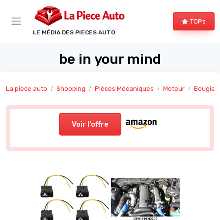
Panneau de gestion des cookies
TOPs
LE MÉDIA DES PIECES AUTO
be in your mind
La piece auto
Shopping
Pièces Mécaniques
Moteur
Bougies
Voir l'offre