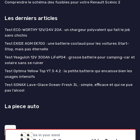
Comprendre le schéma des fusibles pour votre Renault Scénic 2
Les derniers articles
Test ECO-WORTHY 12V/24V 20A : un chargeur polyvalent qui fait le job
sans chichis
Test EXIDE AGM EK700 : une batterie costaud pour les voitures Start-
Stop, mais pas éternelle
Test Yeagulch 12V 300Ah LiFePO4 : grosse batterie pour camping-car et
solaire sans se ruiner
Test Optima Yellow Top YT S 4.2 : la petite batterie qui encaisse bien les
usages intensifs
Test SONAX Lave-Glace Ocean-Fresh 3L : simple, efficace et qui ne pue
pas l’alcool
La piece auto
be in your mind