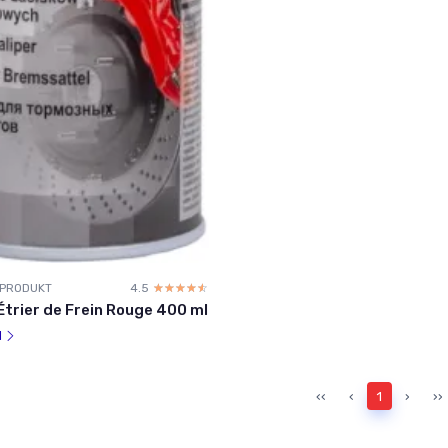
 PRODUKT
4.5
☆☆☆☆☆
★★★★★
Étrier de Frein Rouge 400 ml
l
‹‹
‹
1
›
››