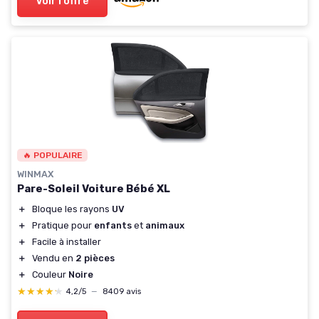
Voir l'offre
🔥 POPULAIRE
WINMAX
Pare-Soleil Voiture Bébé XL
＋
Bloque les rayons
UV
＋
Pratique pour
enfants
et
animaux
＋
Facile à installer
＋
Vendu en
2 pièces
＋
Couleur
Noire
★★★★★
★★★★★
4,2/5
—
8409 avis