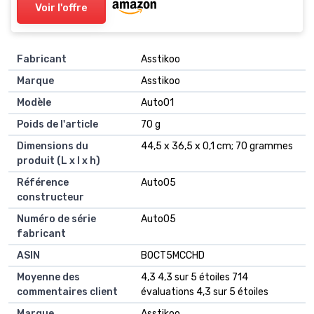
Voir l'offre
Fabricant
‎Asstikoo
Marque
‎Asstikoo
Modèle
‎Auto01
Poids de l'article
‎70 g
Dimensions du
‎44,5 x 36,5 x 0,1 cm; 70 grammes
produit (L x l x h)
Référence
‎Auto05
constructeur
Numéro de série
‎Auto05
fabricant
ASIN
B0CT5MCCHD
Moyenne des
4,3 4,3 sur 5 étoiles 714
commentaires client
évaluations 4,3 sur 5 étoiles
Marque
Asstikoo