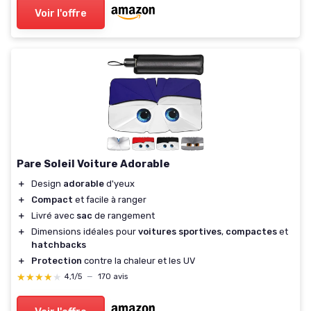
Voir l'offre
Pare Soleil Voiture Adorable
＋
Design
adorable
d'yeux
＋
Compact
et facile à ranger
＋
Livré avec
sac
de rangement
＋
Dimensions idéales pour
voitures sportives
,
compactes
et
hatchbacks
＋
Protection
contre la chaleur et les UV
★★★★★
★★★★★
4,1/5
—
170 avis