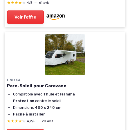
★★★★★
★★★★★
4/5
—
61 avis
Voir l'offre
UNIKKA
Pare-Soleil pour Caravane
＋
Compatible avec
Thule
et
Fiamma
＋
Protection
contre le soleil
＋
Dimensions
400 x 240 cm
＋
Facile à installer
★★★★★
★★★★★
4,2/5
—
20 avis