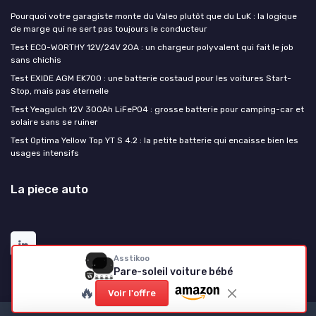
Pourquoi votre garagiste monte du Valeo plutôt que du LuK : la logique
de marge qui ne sert pas toujours le conducteur
Test ECO-WORTHY 12V/24V 20A : un chargeur polyvalent qui fait le job
sans chichis
Test EXIDE AGM EK700 : une batterie costaud pour les voitures Start-
Stop, mais pas éternelle
Test Yeagulch 12V 300Ah LiFePO4 : grosse batterie pour camping-car et
solaire sans se ruiner
Test Optima Yellow Top YT S 4.2 : la petite batterie qui encaisse bien les
usages intensifs
La piece auto
Asstikoo
Pare-soleil voiture bébé
🔥
Voir l'offre