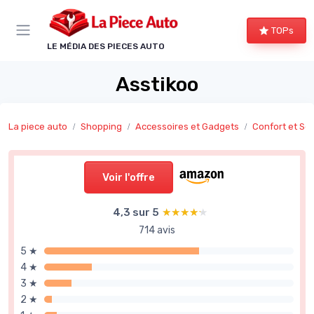
Panneau de gestion des cookies
TOPs
LE MÉDIA DES PIECES AUTO
Asstikoo
La piece auto
Shopping
Accessoires et Gadgets
Confort et Séc
Voir l'offre
4,3 sur 5
★★★★★
★★★★★
714 avis
5 ★
4 ★
3 ★
2 ★