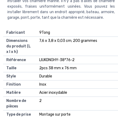
installer vos charnière marine. Il n'y a pas d'axes de charnière
exposés, fraises uniformément usinées. Vous pouvez les
installer librement dans un endroit approprié, bateau, armoire,
garage, pont, porte, tant que la charnière est nécessaire.
Fabricant
‎9Tong
Dimensions
‎7,6 x 3,8 x 0,03 cm; 200 grammes
du produit (L
x l x h)
Référence
‎LIUKONGHY-38*76-2
Taille
‎2pcs 38 mm x 76 mm
Style
‎Durable
Finition
‎Inox
Matière
‎Acier inoxydable
Nombre de
‎2
pièces
Type de prise
‎Montage sur porte