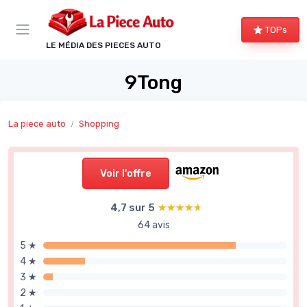
Panneau de gestion des cookies
TOPs
LE MÉDIA DES PIECES AUTO
9Tong
La piece auto
Shopping
Voir l'offre
4,7 sur 5
★★★★★
★★★★★
64 avis
5 ★
4 ★
3 ★
2 ★