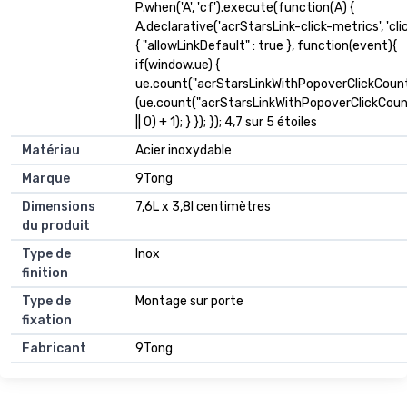
P.when('A', 'cf').execute(function(A) {
A.declarative('acrStarsLink-click-metrics', 'clic
{ "allowLinkDefault" : true }, function(event){
if(window.ue) {
ue.count("acrStarsLinkWithPopoverClickCount
(ue.count("acrStarsLinkWithPopoverClickCoun
|| 0) + 1); } }); }); 4,7 sur 5 étoiles
Matériau
Acier inoxydable
Marque
9Tong
Dimensions
7,6L x 3,8l centimètres
du produit
Type de
Inox
finition
Type de
Montage sur porte
fixation
Fabricant
9Tong