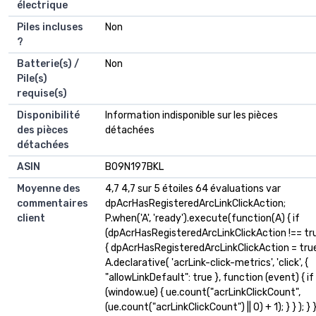
électrique
Piles incluses
‎Non
?
Batterie(s) /
‎Non
Pile(s)
requise(s)
Disponibilité
‎Information indisponible sur les pièces
des pièces
détachées
détachées
ASIN
B09N197BKL
Moyenne des
4,7 4,7 sur 5 étoiles 64 évaluations var
commentaires
dpAcrHasRegisteredArcLinkClickAction;
client
P.when('A', 'ready').execute(function(A) { if
(dpAcrHasRegisteredArcLinkClickAction !== tr
{ dpAcrHasRegisteredArcLinkClickAction = tru
A.declarative( 'acrLink-click-metrics', 'click', {
"allowLinkDefault": true }, function (event) { if
(window.ue) { ue.count("acrLinkClickCount",
(ue.count("acrLinkClickCount") || 0) + 1); } } ); } }