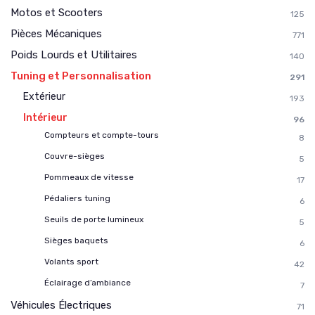
Motos et Scooters
125
Pièces Mécaniques
771
Poids Lourds et Utilitaires
140
Tuning et Personnalisation
291
Extérieur
193
Intérieur
96
Compteurs et compte-tours
8
Couvre-sièges
5
Pommeaux de vitesse
17
Pédaliers tuning
6
Seuils de porte lumineux
5
Sièges baquets
6
Volants sport
42
Éclairage d’ambiance
7
Véhicules Électriques
71