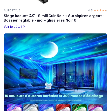
AUTOSTYLE
4.5
☆☆☆☆☆
★★★★★
Siège baquet 'AK' - Simili Cuir Noir + Surpiqûres argent -
Dossier réglable - incl - glissières Noir 0
Voir le détail