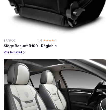
SPARCO
4.4
☆☆☆☆☆
★★★★★
Siège Baquet R100 - Réglable
Voir le détail