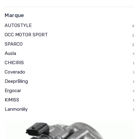
Marque
AUTOSTYLE
4
OCC MOTOR SPORT
2
SPARCO
2
Ausla
1
CHICIRIS
1
Coverado
1
DeeprBling
1
Ergocar
1
KIMISS
1
Lanmonlily
1