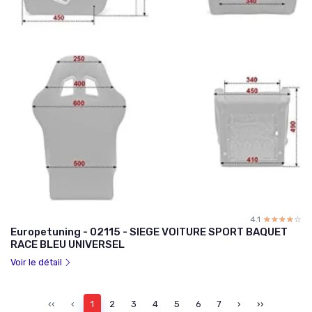
4.1
☆☆☆☆☆
★★★★★
Europetuning - 02115 - SIEGE VOITURE SPORT BAQUET
RACE BLEU UNIVERSEL
Voir le détail
‹‹
‹
1
2
3
4
5
6
7
›
››