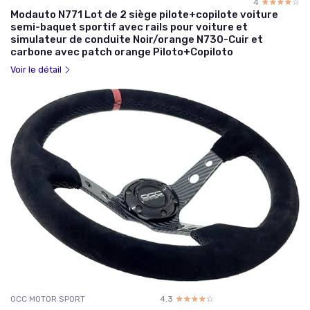
4
☆☆☆☆☆
★★★★★
Modauto N771 Lot de 2 siège pilote+copilote voiture
semi-baquet sportif avec rails pour voiture et
simulateur de conduite Noir/orange N730-Cuir et
carbone avec patch orange Piloto+Copiloto
Voir le détail
OCC MOTOR SPORT
4.3
☆☆☆☆☆
★★★★★