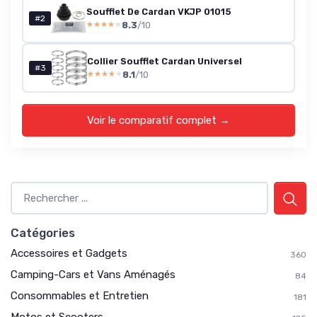
Soufflet De Cardan VKJP 01015
#2
8.3
/10
★★★★★
★★★★★
Collier Soufflet Cardan Universel
#3
8.1
/10
★★★★★
★★★★★
Voir le comparatif complet →
Catégories
Accessoires et Gadgets
360
Camping-Cars et Vans Aménagés
84
Consommables et Entretien
181
Motos et Scooters