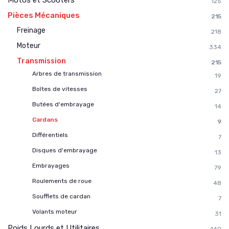
125
Pièces Mécaniques
215
Freinage
218
Moteur
334
Transmission
215
Arbres de transmission
19
Boîtes de vitesses
27
Butées d'embrayage
14
Cardans
9
Différentiels
7
Disques d'embrayage
13
Embrayages
79
Roulements de roue
48
Soufflets de cardan
7
Volants moteur
31
Poids Lourds et Utilitaires
140