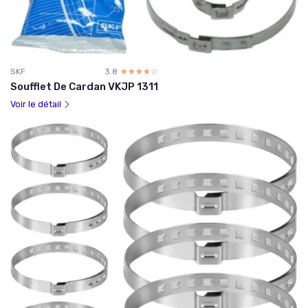
SKF
3.8
☆☆☆☆☆
★★★★★
Soufflet De Cardan VKJP 1311
Voir le détail