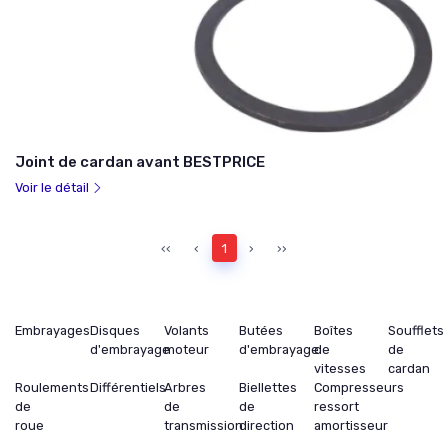
Joint de cardan avant BESTPRICE
Voir le détail
‹‹
‹
1
›
››
Embrayages
Disques
Volants
Butées
Boîtes
Soufflets
d'embrayage
moteur
d'embrayage
de
de
vitesses
cardan
Roulements
Différentiels
Arbres
Biellettes
Compresseurs
de
de
de
ressort
roue
transmission
direction
amortisseur