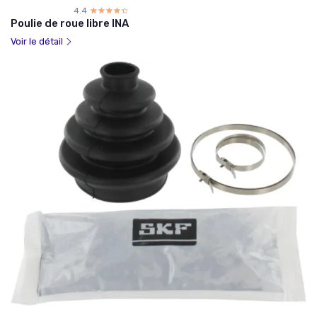
4.4
☆☆☆☆☆
★★★★★
Poulie de roue libre INA
Voir le détail