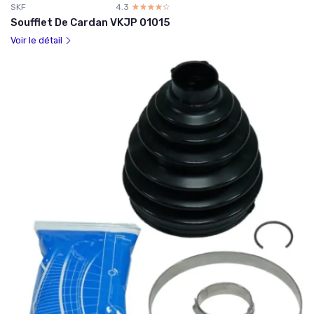
SKF
4.3
☆☆☆☆☆
★★★★★
Soufflet De Cardan VKJP 01015
Voir le détail