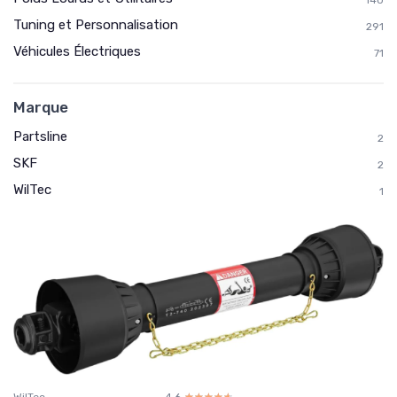
Tuning et Personnalisation
291
Véhicules Électriques
71
Marque
Partsline
2
SKF
2
WilTec
1