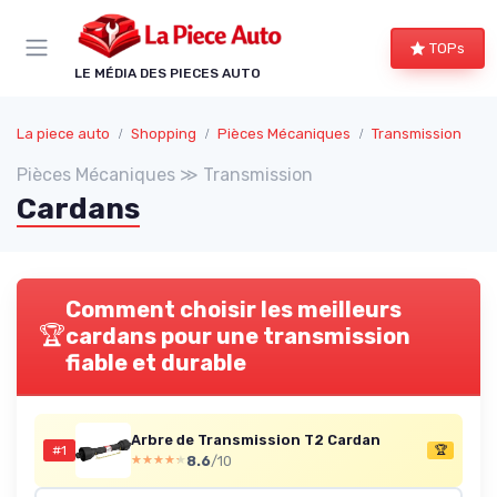
Panneau de gestion des cookies
TOPs
LE MÉDIA DES PIECES AUTO
La piece auto
Shopping
Pièces Mécaniques
Transmission
Pièces Mécaniques ≫ Transmission
Cardans
Comment choisir les meilleurs
🏆
cardans pour une transmission
fiable et durable
Arbre de Transmission T2 Cardan
#1
🏆
8.6
/10
★★★★★
★★★★★