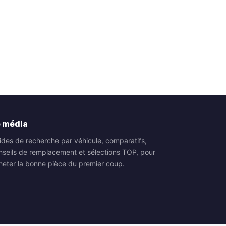
 média
ides de recherche par véhicule, comparatifs,
nseils de remplacement et sélections TOP, pour
heter la bonne pièce du premier coup.