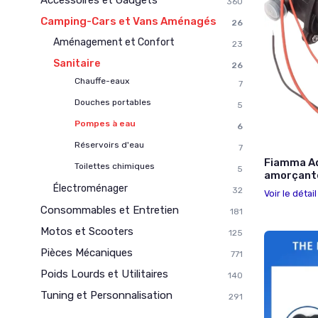
360
Camping-Cars et Vans Aménagés
26
Aménagement et Confort
23
Sanitaire
26
Chauffe-eaux
7
Douches portables
5
Pompes à eau
6
Réservoirs d'eau
7
Fiamma Aq
Toilettes chimiques
5
amorçant
Électroménager
32
Voir le détai
Consommables et Entretien
181
Motos et Scooters
125
Pièces Mécaniques
771
Poids Lourds et Utilitaires
140
Tuning et Personnalisation
291