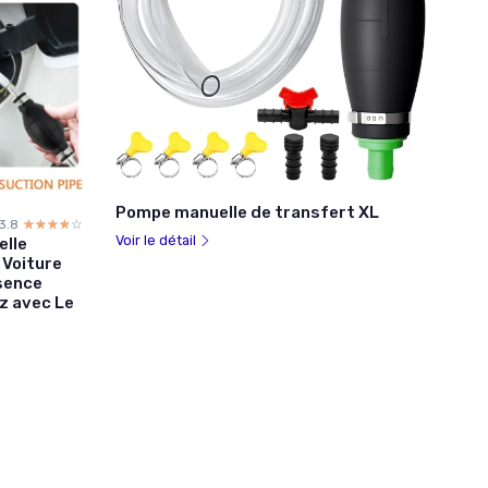
Pompe manuelle de transfert XL
3.8
☆☆☆☆☆
★★★★★
Voir le détail
elle
 Voiture
ssence
az avec Le