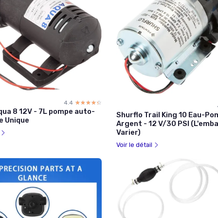
4.4
☆☆☆☆☆
★★★★★
ua 8 12V - 7L pompe auto-
Shurflo Trail King 10 Eau-P
e Unique
Argent - 12 V/30 PSI (L'emb
Varier)
l
Voir le détail