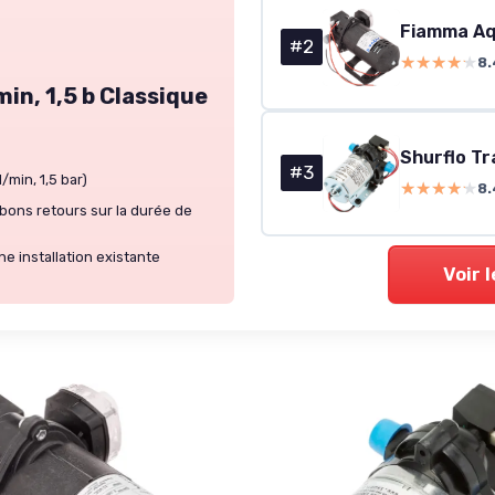
#2
★★★★★
★★★★★
8.
min, 1,5 b Classique
#3
/min, 1,5 bar)
★★★★★
★★★★★
8.
bons retours sur la durée de
e installation existante
Voir 