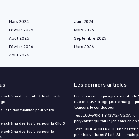
Mars 2024
Juin 2024
Février 2025
Mars 2025
Août 2025
Septembre 2025
Février 2026
Mars 2026
Août 2026
lus
Les derniers articles
e schéma de la boîte à fusibles du
Pourquoi votre garagiste monte du V
ngo
que du LuK : la logique de marge qui
toujours le conducteur
 liste des fusibles pour votre
Test ECO-WORTHY 12V/24V 20A : un
polyvalent qui fait le job sans chichi
e schéma des fusibles pour la Clio 3
Test EXIDE AGM EK700 : une batteri
e schéma des fusibles pour le
pour les voitures Start-Stop, mais p
Di