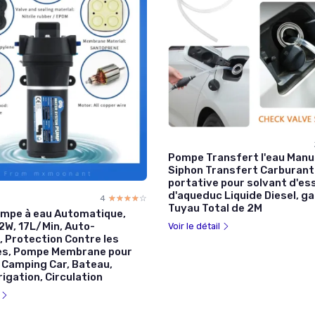
Pompe Transfert l'eau Manu
Siphon Transfert Carburant
portative pour solvant d'e
d'aqueduc Liquide Diesel, g
4
☆☆☆☆☆
★★★★★
Tuyau Total de 2M
mpe à eau Automatique,
2W, 17L/Min, Auto-
Voir le détail
 Protection Contre les
es, Pompe Membrane pour
 Camping Car, Bateau,
rigation, Circulation
l