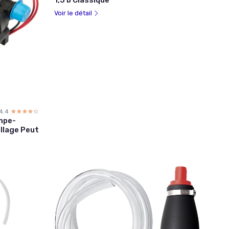
Voir le détail
4.4
☆☆☆☆☆
★★★★★
ompe-
allage Peut