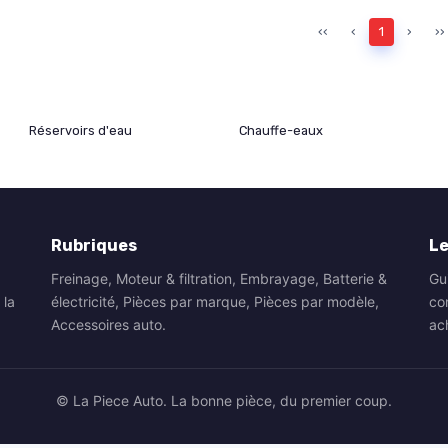
‹‹
‹
1
›
››
Réservoirs d'eau
Chauffe-eaux
Rubriques
Le
Freinage, Moteur & filtration, Embrayage, Batterie &
Gu
 la
électricité, Pièces par marque, Pièces par modèle,
co
Accessoires auto.
ac
© La Piece Auto. La bonne pièce, du premier coup.