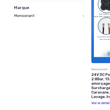
Marque
Mxmoonant
1
Mxmoonant
24V DC Po
2.8Bar, 13
amorçage,
Surcharg
Caravane,
Lavage, Ir
Voir le détai