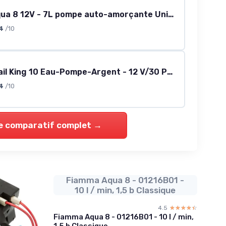
Fiamma Aqua 8 12V - 7L pompe auto-amorçante Unique
4
/10
Shurflo Trail King 10 Eau-Pompe-Argent - 12 V/30 PSI (L'emballage Peut Varier)
4
/10
le comparatif complet →
Fiamma Aqua 8 - 01216B01 -
10 l / min, 1,5 b Classique
4.5
☆☆☆☆☆
★★★★★
Fiamma Aqua 8 - 01216B01 - 10 l / min,
1,5 b Classique