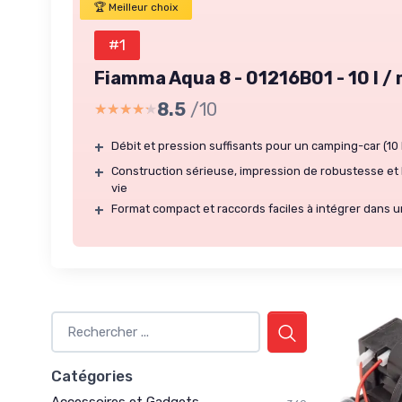
🏆 Meilleur choix
#1
Fiamma Aqua 8 - 01216B01 - 10 l / 
8.5
/10
★★★★★
★★★★★
+
Débit et pression suffisants pour un camping-car (10 l
+
Construction sérieuse, impression de robustesse et 
vie
+
Format compact et raccords faciles à intégrer dans un
Catégories
Accessoires et Gadgets