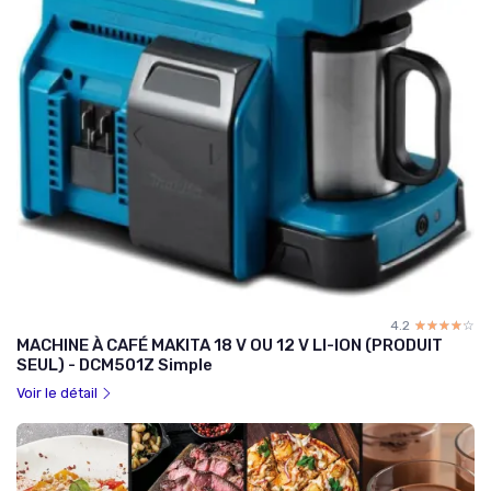
4.2
☆☆☆☆☆
★★★★★
MACHINE À CAFÉ MAKITA 18 V OU 12 V LI-ION (PRODUIT
SEUL) - DCM501Z Simple
Voir le détail