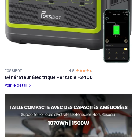
FOSSiBOT
4.5
☆☆☆☆☆
★★★★★
Générateur Électrique Portable F2400
Voir le détail