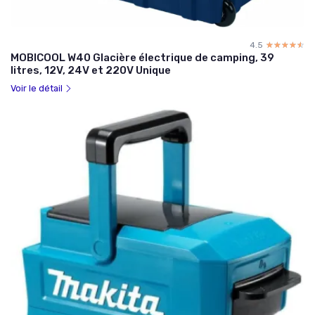
4.5
☆☆☆☆☆
★★★★★
MOBICOOL W40 Glacière électrique de camping, 39
litres, 12V, 24V et 220V Unique
Voir le détail