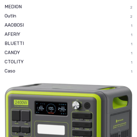
MEDION
2
OutIn
2
AAOBOSI
1
AFERIY
1
BLUETTI
1
CANDY
1
CTOLITY
1
Caso
1