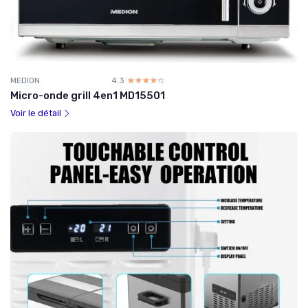
MEDION
4.3
☆☆☆☆☆
★★★★★
Micro-onde grill 4en1 MD15501
Voir le détail