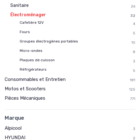
Sanitaire
26
Électroménager
32
Cafetière 12V
4
Fours
5
Groupes électrogènes portables
10
Micro-ondes
8
Plaques de cuisson
3
Réfrigérateurs
5
Consommables et Entretien
181
Motos et Scooters
125
Pièces Mécaniques
771
Marque
Alpicool
3
HYUNDAI
2