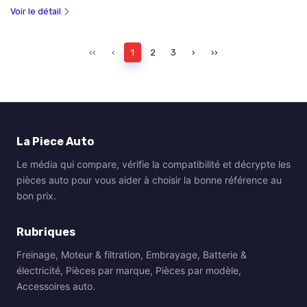
Voir le détail
‹‹
‹
1
2
3
›
››
La Piece Auto
Le média qui compare, vérifie la compatibilité et décrypte les
pièces auto pour vous aider à choisir la bonne référence au
bon prix.
Rubriques
Freinage, Moteur & filtration, Embrayage, Batterie &
électricité, Pièces par marque, Pièces par modèle,
Accessoires auto.