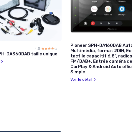
Pioneer SPH-DA160DAB Aut
4.3
☆☆☆☆☆
★★★★★
Multimédia, format 2DIN, Ec
PH-DA360DAB taille unique
tactile capacitif 6,8", radio
FM/DAB+, Entrée caméra de 
l
CarPlay & Android Auto offic
Simple
Voir le détail