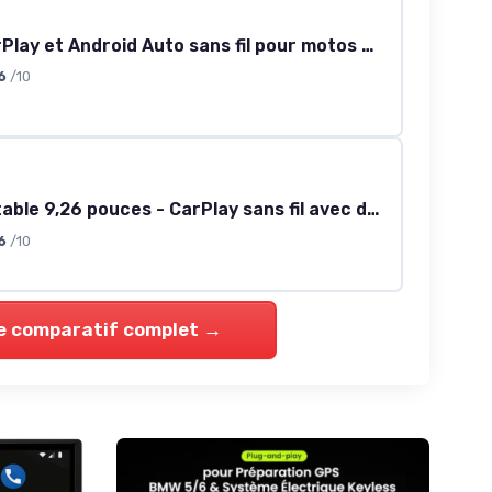
R7M 7" CarPlay et Android Auto sans fil pour motos BMW
6
/10
Écran portable 9,26 pouces - CarPlay sans fil avec dashcam 4K et caméra arrière HD
6
/10
le comparatif complet →