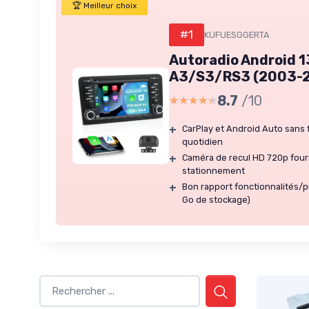
🏆 Meilleur choix
#1
KUFUESGGERTA
Autoradio Android 1
A3/S3/RS3 (2003-
8.7
/10
★★★★★
★★★★★
+
CarPlay et Android Auto sans f
quotidien
+
Caméra de recul HD 720p fourn
stationnement
+
Bon rapport fonctionnalités/pr
Go de stockage)