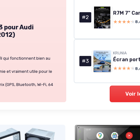
#2
★★★★★
★★★★★
8.
3 pour Audi
2012)
KRUNIA
il qui fonctionnent bien au
#3
★★★★★
★★★★★
8.
ie et vraiment utile pour le
ix (GPS, Bluetooth, Wi-Fi, 64
Voir 