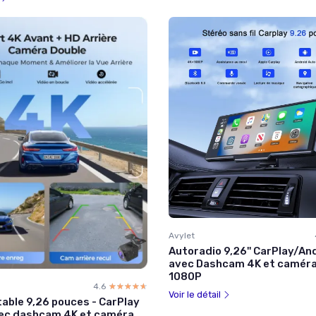
Avylet
Autoradio 9,26'' CarPlay/An
avec Dashcam 4K et caméra
1080P
4.6
☆☆☆☆☆
★★★★★
Voir le détail
table 9,26 pouces - CarPlay
avec dashcam 4K et caméra