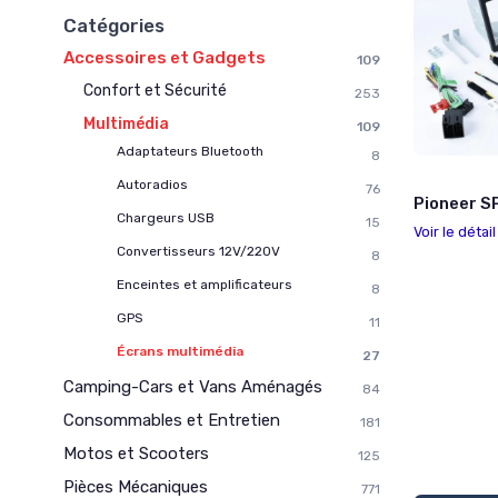
Catégories
Accessoires et Gadgets
109
Confort et Sécurité
253
Multimédia
109
Adaptateurs Bluetooth
8
Autoradios
76
Pioneer S
Chargeurs USB
15
Voir le détai
Convertisseurs 12V/220V
8
Enceintes et amplificateurs
8
GPS
11
Écrans multimédia
27
Camping-Cars et Vans Aménagés
84
Consommables et Entretien
181
Motos et Scooters
125
Pièces Mécaniques
771