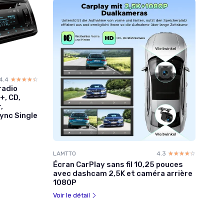
4.4
☆☆☆☆☆
★★★★★
radio
+, CD,
,
ync Single
LAMTTO
4.3
☆☆☆☆☆
★★★★★
Écran CarPlay sans fil 10,25 pouces
avec dashcam 2,5K et caméra arrière
1080P
Voir le détail