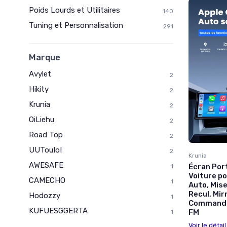
Poids Lourds et Utilitaires
140
Tuning et Personnalisation
291
Marque
Avylet
2
Hikity
2
Krunia
2
OiLiehu
2
Road Top
2
UUTouIoI
2
Krunia
AWESAFE
Écran Port
1
Voiture po
CAMECHO
1
Auto, Mis
Recul, Mir
Hodozzy
1
Commande 
KUFUESGGERTA
FM
1
Voir le détai