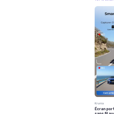
Krunia
Écran por
sans fil 