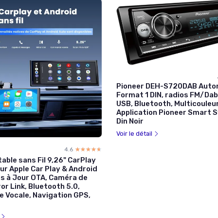
Pioneer DEH-S720DAB Auto
Format 1 DIN, radios FM/Dab
USB, Bluetooth, Multicouleur
Application Pioneer Smart S
Din Noir
Voir le détail
4.6
☆☆☆☆☆
★★★★★
able sans Fil 9,26" CarPlay
ur Apple Car Play & Android
es à Jour OTA, Caméra de
ror Link, Bluetooth 5.0,
Vocale, Navigation GPS,
l