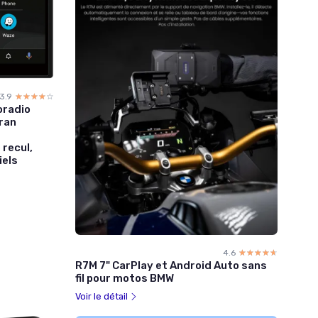
3.9
☆☆☆☆☆
★★★★★
oradio
ran
s
recul,
iels
4.6
☆☆☆☆☆
★★★★★
R7M 7" CarPlay et Android Auto sans
fil pour motos BMW
Voir le détail