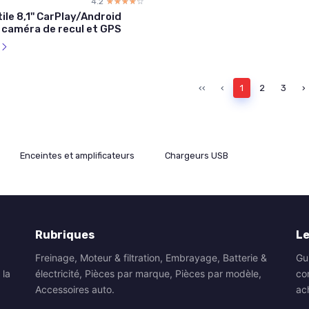
4.2
☆☆☆☆☆
★★★★★
ile 8,1'' CarPlay/Android
 caméra de recul et GPS
l
‹‹
‹
1
2
3
›
Enceintes et amplificateurs
Chargeurs USB
Rubriques
Le
Freinage, Moteur & filtration, Embrayage, Batterie &
Gu
 la
électricité, Pièces par marque, Pièces par modèle,
co
Accessoires auto.
ac