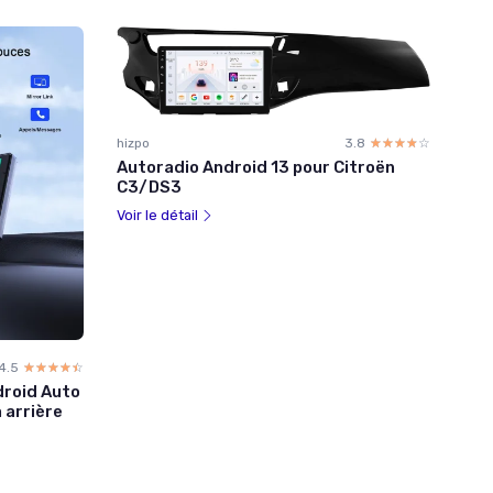
hizpo
3.8
☆☆☆☆☆
★★★★★
Autoradio Android 13 pour Citroën
C3/DS3
Voir le détail
4.5
☆☆☆☆☆
★★★★★
droid Auto
 arrière