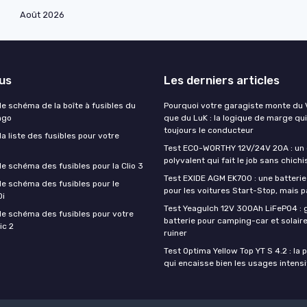
Août 2026
lus
Les derniers articles
e schéma de la boîte à fusibles du
Pourquoi votre garagiste monte du V
ngo
que du LuK : la logique de marge qui
toujours le conducteur
 liste des fusibles pour votre
Test ECO-WORTHY 12V/24V 20A : un
polyvalent qui fait le job sans chichi
e schéma des fusibles pour la Clio 3
Test EXIDE AGM EK700 : une batteri
e schéma des fusibles pour le
pour les voitures Start-Stop, mais p
Di
Test Yeagulch 12V 300Ah LiFePO4 : 
e schéma des fusibles pour votre
batterie pour camping-car et solair
ic 2
ruiner
Test Optima Yellow Top YT S 4.2 : la p
qui encaisse bien les usages intensi