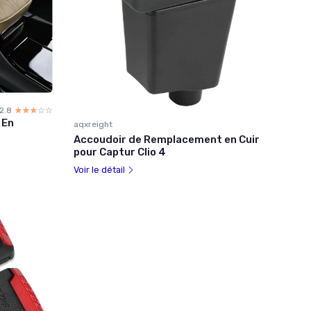
2.8
☆☆☆☆☆
★★★★★
 En
aqxreight
Accoudoir de Remplacement en Cuir
pour Captur Clio 4
Voir le détail