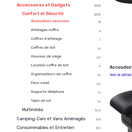
Accessoires et Gadgets
253
Confort et Sécurité
253
Accoudoirs centraux
11
Attelages coffre
6
Coffres d'attelage
7
Coffres de toit
16
Housses de siège
63
Location coffre de toit
9
Accoudoir 
Organisateurs de coffre
Voir le détai
14
Pare-soleil
42
Supports téléphone
11
Tapis de sol
74
Multimédia
109
Camping-Cars et Vans Aménagés
84
Consommables et Entretien
181