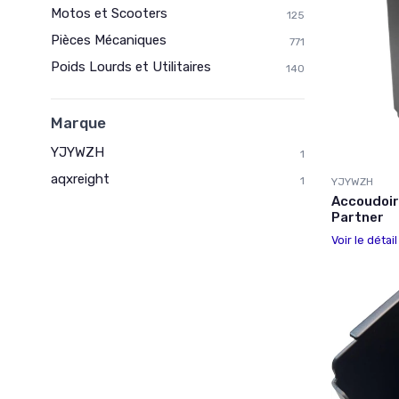
Motos et Scooters
125
Pièces Mécaniques
771
Poids Lourds et Utilitaires
140
Marque
YJYWZH
1
aqxreight
1
YJYWZH
Accoudoir
Partner
Voir le détai