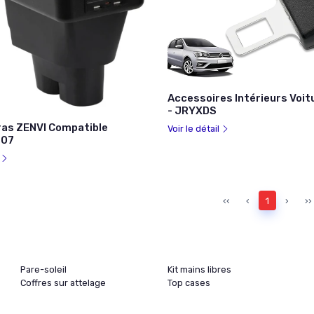
Accessoires Intérieurs Voi
- JRYXDS
as ZENVI Compatible
Voir le détail
207
l
‹‹
‹
1
›
››
Pare-soleil
Kit mains libres
Coffres sur attelage
Top cases