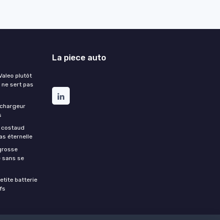
La piece auto
aleo plutôt
 ne sert pas
 chargeur
s
e costaud
as éternelle
grosse
e sans se
etite batterie
fs