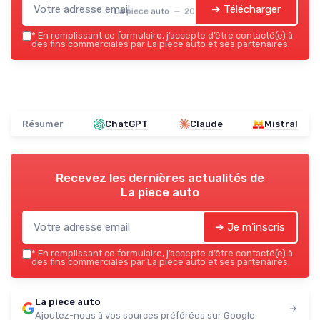
➔ Télécharger
La piece auto — 2026
*
En remplissant ce formulaire, j’accepte d’être contacté(e) à
des fins commerciales par La piece auto et ses partenaires.
Résumer
ChatGPT
Claude
Mistral
Recevez les dernières actualités de
La piece auto
➔ Je m'inscris
*
En remplissant ce formulaire, j’accepte d’être contacté(e) à
des fins commerciales par La piece auto et ses partenaires.
La piece auto
Ajoutez-nous à vos sources préférées sur Google