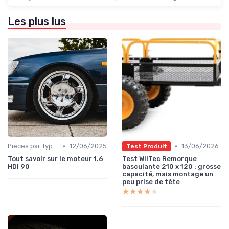
Les plus lus
•
•
Pièces par Type (Freins, Moteur, etc.)
12/06/2025
13/06/2026
Test Produit
Tout savoir sur le moteur 1.6
Test WilTec Remorque
HDi 90
basculante 210 x 120 : grosse
capacité, mais montage un
peu prise de tête
★★★★★
★★★★★