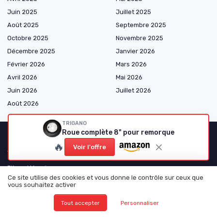
Juin 2025
Juillet 2025
Août 2025
Septembre 2025
Octobre 2025
Novembre 2025
Décembre 2025
Janvier 2026
Février 2026
Mars 2026
Avril 2026
Mai 2026
Juin 2026
Juillet 2026
Août 2026
TRIGANO
Roue complète 8" pour remorque
🔥
Voir l'offre
Shopping
Pièces Mécaniques
Ce site utilise des cookies et vous donne le contrôle sur ceux que
Électricité et Électronique
vous souhaitez activer
Consommables et Entretien
Tout accepter
Personnaliser
Accessoires et Gadgets