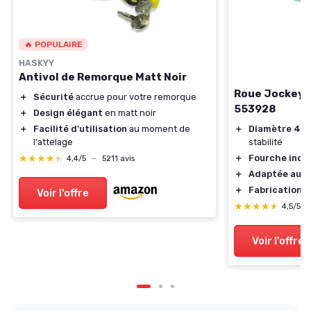
🔥 POPULAIRE
HASKYY
Antivol de Remorque Matt Noir
Roue Jockey 
＋
Sécurité
accrue pour votre remorque
553928
＋
Design élégant
en matt noir
＋
Facilité d'utilisation
au moment de
＋
Diamètre 4
l'attelage
stabilité
★★★★★
★★★★★
＋
Fourche incl
4,4/5
—
5211 avis
＋
Adaptée aux
＋
Fabrication 
Voir l'offre
★★★★★
★★★★★
4,5/5
Voir l'offre