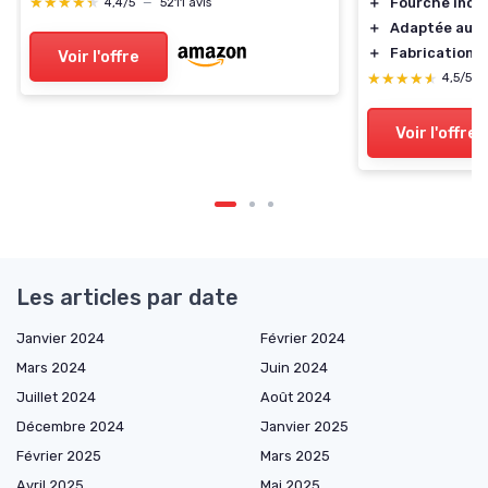
★★★★★
★★★★★
＋
Fourche incl
4,4/5
—
5211 avis
＋
Adaptée aux
＋
Fabrication 
Voir l'offre
★★★★★
★★★★★
4,5/5
Voir l'offre
Les articles par date
Janvier 2024
Février 2024
Mars 2024
Juin 2024
Juillet 2024
Août 2024
Décembre 2024
Janvier 2025
Février 2025
Mars 2025
Avril 2025
Mai 2025