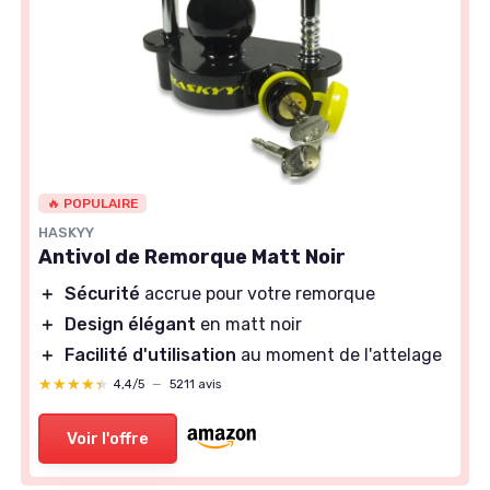
🔥 POPULAIRE
HASKYY
Antivol de Remorque Matt Noir
＋
Sécurité
accrue pour votre remorque
＋
Design élégant
en matt noir
＋
Facilité d'utilisation
au moment de l'attelage
★★★★★
★★★★★
4,4/5
—
5211 avis
Voir l'offre