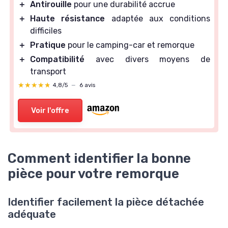
＋
Antirouille
pour une durabilité accrue
＋
Haute résistance
adaptée aux conditions
difficiles
＋
Pratique
pour le camping-car et remorque
＋
Compatibilité
avec divers moyens de
transport
★★★★★
★★★★★
4,8/5
—
6 avis
Voir l'offre
Comment identifier la bonne
pièce pour votre remorque
Identifier facilement la pièce détachée
adéquate