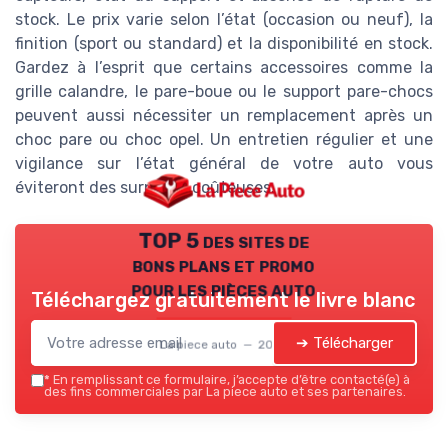
stock. Le prix varie selon l’état (occasion ou neuf), la
finition (sport ou standard) et la disponibilité en stock.
Gardez à l’esprit que certains accessoires comme la
grille calandre, le pare-boue ou le support pare-chocs
peuvent aussi nécessiter un remplacement après un
choc pare ou choc opel. Un entretien régulier et une
vigilance sur l’état général de votre auto vous
éviteront des surprises coûteuses.
TOP 5 des sites de
bons plans et promo
pour les pièces auto
Téléchargez gratuitement le livre blanc
➔ Télécharger
La piece auto — 2026
*
En remplissant ce formulaire, j’accepte d’être contacté(e) à
des fins commerciales par La piece auto et ses partenaires.