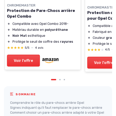
CHROMEMASTER
CHROMEMASTER
Protection de Pare-Chocs arrière
Protection de
Opel Combo
pour Opel Co
＋
Compatible avec Opel Combo 2018-
＋
Compatible av
＋
Matériau durable en
polyuréthane
＋
Fabriqué en
a
＋
Noir Mat
esthétique
＋
Couleur
graph
＋
Protège le seuil de coffre des
rayures
＋
Protège le seu
★★★★★
★★★★★
5/5
—
4 avis
★★★★★
★★★★★
4/5
—
Voir l'offre
Voir l'offre
SOMMAIRE
Comprendre le rôle du pare-chocs arrière Opel
Signes indiquant qu’il faut remplacer le pare-chocs arrière
Comment choisir un pare-chocs arrière adapté à votre Opel