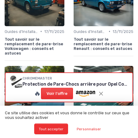
•
•
Guides d'Installation et de Réparation
17/11/2025
Guides d'Installation et de Réparation
13/11/2025
Tout savoir sur le
Tout savoir sur le
remplacement de pare-brise
remplacement de pare-brise
Volkswagen : conseils et
Renault : conseils et astuces
astuces
CHROMEMASTER
Protection de Pare-Chocs arrière pour Opel Combo
🔥
Voir l'offre
Ce site utilise des cookies et vous donne le contrôle sur ceux que
vous souhaitez activer
Tout accepter
Personnaliser
•
•
Guides d'Installation et de Réparation
13/11/2025
Guides d'Installation et de Réparation
12/11/2025