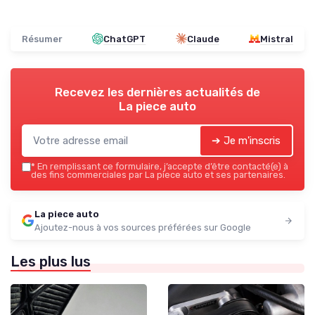
Résumer
ChatGPT
Claude
Mistral
Recevez les dernières actualités de
La piece auto
➔ Je m'inscris
*
En remplissant ce formulaire, j’accepte d’être contacté(e) à
des fins commerciales par La piece auto et ses partenaires.
La piece auto
Ajoutez-nous à vos sources préférées sur Google
Les plus lus