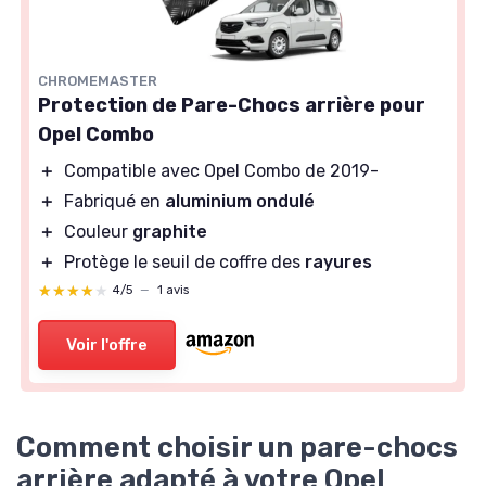
CHROMEMASTER
Protection de Pare-Chocs arrière pour
Opel Combo
＋
Compatible avec Opel Combo de 2019-
＋
Fabriqué en
aluminium ondulé
＋
Couleur
graphite
＋
Protège le seuil de coffre des
rayures
★★★★★
★★★★★
4/5
—
1 avis
Voir l'offre
Comment choisir un pare-chocs
arrière adapté à votre Opel