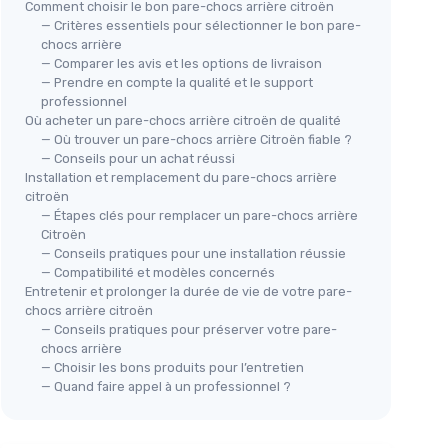
Pare-choc arrière Citroen C2
Comment choisir le bon pare-chocs arrière citroën
Ber
— Critères essentiels pour sélectionner le bon pare-
＋
Compatible avec Citroen C2 depuis
＋
chocs arrière
2003
— Comparer les avis et les options de livraison
arrière
＋
À
peindre
selon vos goûts
＋
— Prendre en compte la qualité et le support
oën C-
＋
Design
adapté à votre voiture
professionnel
＋
Où acheter un pare-chocs arrière citroën de qualité
★★★★★
★★★★★
5/5
—
1 avis
— Où trouver un pare-chocs arrière Citroën fiable ?
★★
★★
07 Wagon
— Conseils pour un achat réussi
Voir l'offre
Installation et remplacement du pare-chocs arrière
ELYSEE
citroën
— Étapes clés pour remplacer un pare-chocs arrière
 pare-
Citroën
— Conseils pratiques pour une installation réussie
— Compatibilité et modèles concernés
cule
Entretenir et prolonger la durée de vie de votre pare-
chocs arrière citroën
— Conseils pratiques pour préserver votre pare-
chocs arrière
— Choisir les bons produits pour l’entretien
— Quand faire appel à un professionnel ?