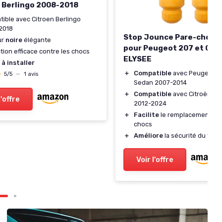
 Berlingo 2008-2018
ible avec Citroen Berlingo
2018
Stop Jounce Pare-chocs 
ur
noire
élégante
pour Peugeot 207 et Citr
tion efficace contre les chocs
ELYSEE
 à installer
＋
Compatible
avec Peugeot 2
★
★
5/5
—
1 avis
Sedan 2007-2014
＋
Compatible
avec Citroën C-
l'offre
2012-2024
＋
Facilite
le remplacement du
chocs
＋
Améliore
la sécurité du véhi
Voir l'offre