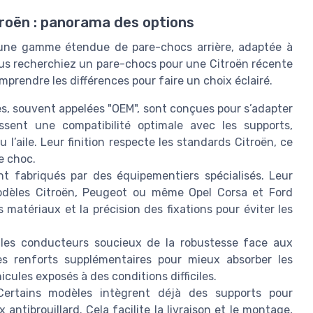
troën : panorama des options
 une gamme étendue de pare-chocs arrière, adaptée à
us recherchiez un pare-chocs pour une Citroën récente
mprendre les différences pour faire un choix éclairé.
es, souvent appelées "OEM", sont conçues pour s’adapter
issent une compatibilité optimale avec les supports,
 l’aile. Leur finition respecte les standards Citroën, ce
de choc.
nt fabriqués par des équipementiers spécialisés. Leur
 modèles Citroën, Peugeot ou même Opel Corsa et Ford
es matériaux et la précision des fixations pour éviter les
es conducteurs soucieux de la robustesse face aux
es renforts supplémentaires pour mieux absorber les
icules exposés à des conditions difficiles.
ertains modèles intègrent déjà des supports pour
antibrouillard. Cela facilite la livraison et le montage,