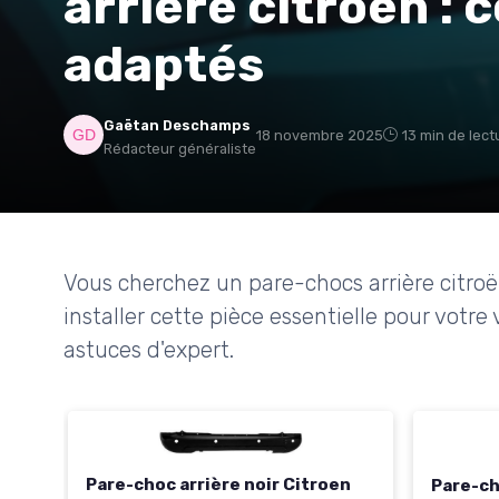
arrière citroën : 
adaptés
Gaëtan Deschamps
18 novembre 2025
13 min de lect
Rédacteur généraliste
Vous cherchez un pare-chocs arrière citro
installer cette pièce essentielle pour votre
astuces d'expert.
Pare-choc arrière noir Citroen
Pare-ch