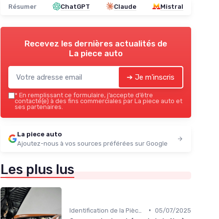
Résumer
ChatGPT
Claude
Mistral
Recevez les dernières actualités de
La piece auto
➔ Je m'inscris
*
En remplissant ce formulaire, j’accepte d’être
contacté(e) à des fins commerciales par La piece auto et
ses partenaires.
La piece auto
Ajoutez-nous à vos sources préférées sur Google
Les plus lus
•
Identification de la Pièce Nécessaire
05/07/2025