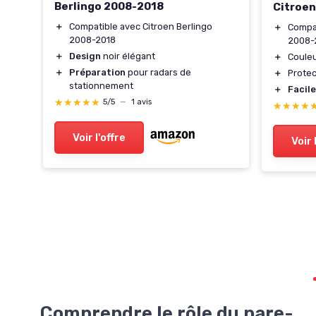
Berlingo 2008-2018
Citroen
s
＋
Compatible avec Citroen Berlingo
＋
Compat
2008-2018
2008-
＋
Design
noir élégant
＋
Coule
＋
Préparation
pour radars de
＋
Protec
stationnement
＋
Facile
★★★★★
★★★★★
5/5
—
1 avis
★★★★
★★★★
Voir l'offre
Voir 
Comprendre le rôle du pare-