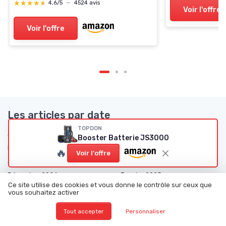
★★★★★
★★★★★
4,6/5
—
4524 avis
Voir l'offre
Voir l'offre
Les articles par date
TOPDON
Janvier 2024
Février 2024
Booster Batterie JS3000
Mars 2024
Juin 2024
🔥
Voir l'offre
Juillet 2024
Août 2024
Décembre 2024
Janvier 2025
Ce site utilise des cookies et vous donne le contrôle sur ceux que
Février 2025
Mars 2025
vous souhaitez activer
Avril 2025
Mai 2025
Tout accepter
Personnaliser
Juin 2025
Juillet 2025