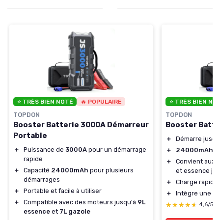
⭐ TRÈS BIEN NOTÉ
🔥 POPULAIRE
⭐ TRÈS BIEN NO
TOPDON
TOPDON
Booster Batterie 3000A Démarreur
Booster Batt
Portable
＋
Démarre jusqu
＋
Puissance de
3000A
pour un démarrage
＋
24000mAh
de
rapide
＋
Convient aux m
＋
Capacité
24000mAh
pour plusieurs
et essence ju
démarrages
＋
Charge rapide 
＋
Portable et facile à utiliser
＋
Intègre une l
＋
Compatible avec des moteurs jusqu'à
9L
★★★★★
★★★★★
4,6/5
essence
et
7L gazole