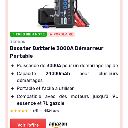
⭐ TRÈS BIEN NOTÉ
🔥 POPULAIRE
TOPDON
Booster Batterie 3000A Démarreur
Portable
＋
Puissance de
3000A
pour un démarrage rapide
＋
Capacité
24000mAh
pour plusieurs
démarrages
＋
Portable et facile à utiliser
＋
Compatible avec des moteurs jusqu'à
9L
essence
et
7L gazole
★★★★★
★★★★★
4,6/5
—
4524 avis
Voir l'offre