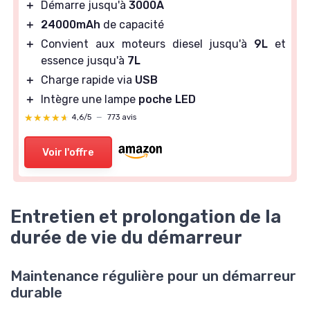
＋
Démarre jusqu'à
3000A
＋
24000mAh
de capacité
＋
Convient aux moteurs diesel jusqu'à
9L
et
essence jusqu'à
7L
＋
Charge rapide via
USB
＋
Intègre une lampe
poche LED
★★★★★
★★★★★
4,6/5
—
773 avis
Voir l'offre
Entretien et prolongation de la
durée de vie du démarreur
Maintenance régulière pour un démarreur
durable