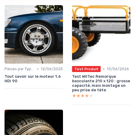
•
•
Pièces par Type (Freins, Moteur, etc.)
12/06/2025
13/06/2026
Test Produit
Tout savoir sur le moteur 1.6
Test WilTec Remorque
HDi 90
basculante 210 x 120 : grosse
capacité, mais montage un
peu prise de tête
★★★★★
★★★★★