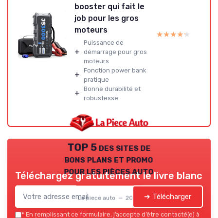
booster qui fait le
job pour les gros
moteurs
★★★★★
★★★★★
Puissance de
+
démarrage pour gros
moteurs
Fonction power bank
+
pratique
Bonne durabilité et
+
robustesse
TOP 5 des sites de
bons plans et promo
pour les pièces auto
Téléchargez gratuitement le livre blanc
➔ Télécharger
La piece auto — 2026
*
En remplissant ce formulaire, j’accepte d’être contacté(e) à