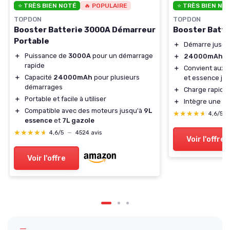
⭐ TRÈS BIEN NOTÉ
🔥 POPULAIRE
⭐ TRÈS BIEN NO
TOPDON
TOPDON
Booster Batterie 3000A Démarreur
Booster Batt
Portable
＋
Démarre jusqu
＋
Puissance de
3000A
pour un démarrage
＋
24000mAh
de
rapide
＋
Convient aux m
＋
Capacité
24000mAh
pour plusieurs
et essence ju
démarrages
＋
Charge rapide 
＋
Portable et facile à utiliser
＋
Intègre une l
＋
Compatible avec des moteurs jusqu'à
9L
★★★★★
★★★★★
4,6/5
essence
et
7L gazole
★★★★★
★★★★★
4,6/5
—
4524 avis
Voir l'offre
Voir l'offre