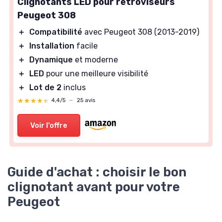
Clignotants LED pour rétroviseurs
Peugeot 308
＋
Compatibilité
avec Peugeot 308 (2013-2019)
＋
Installation
facile
＋
Dynamique
et moderne
＋
LED
pour une meilleure visibilité
＋
Lot de 2
inclus
★★★★★
★★★★★
4,4/5
—
25 avis
Voir l'offre
Guide d'achat : choisir le bon
clignotant avant pour votre
Peugeot