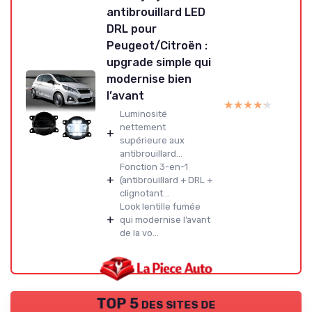
antibrouillard LED
DRL pour
Peugeot/Citroën :
upgrade simple qui
modernise bien
l’avant
★★★★★
★★★★★
Luminosité
nettement
+
supérieure aux
antibrouillard...
Fonction 3-en-1
+
(antibrouillard + DRL +
clignotant...
Look lentille fumée
+
qui modernise l’avant
de la vo...
TOP 5 des sites de