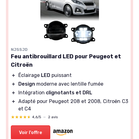
NJSSJD
Feu antibrouillard LED pour Peugeot et
Citroën
＋
Éclairage
LED
puissant
＋
Design
moderne avec lentille fumée
＋
Intégration
clignotants et DRL
＋
Adapté pour Peugeot 208 et 2008, Citroën C3
et C4
★★★★★
★★★★★
4,6/5
—
2 avis
Voir l'offre