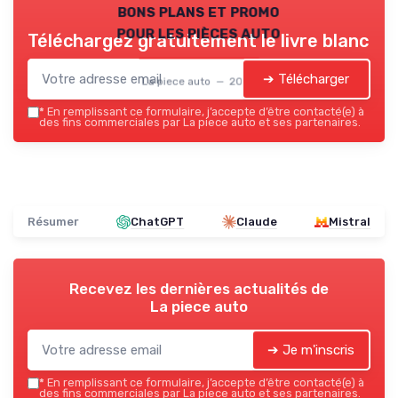
bons plans et promo
pour les pièces auto
Téléchargez gratuitement le livre blanc
➔ Télécharger
La piece auto — 2026
*
En remplissant ce formulaire, j’accepte d’être contacté(e) à
des fins commerciales par La piece auto et ses partenaires.
Résumer
ChatGPT
Claude
Mistral
Recevez les dernières actualités de
La piece auto
➔ Je m'inscris
*
En remplissant ce formulaire, j’accepte d’être contacté(e) à
des fins commerciales par La piece auto et ses partenaires.