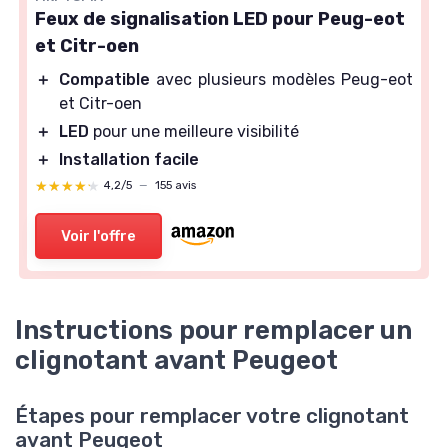
Feux de signalisation LED pour Peug-eot
et Citr-oen
＋
Compatible
avec plusieurs modèles Peug-eot
et Citr-oen
＋
LED
pour une meilleure visibilité
＋
Installation facile
★★★★★
★★★★★
4,2/5
—
155 avis
Voir l'offre
Instructions pour remplacer un
clignotant avant Peugeot
Étapes pour remplacer votre clignotant
avant Peugeot