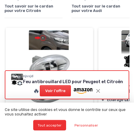
Tout savoir sur le cardan
Tout savoir sur le cardan
pour votre Citroën
pour votre Audi
njssjd
NJSSJD
Feu antibrouillard LED pour Peugeot et Citroën
Feu antibroui
🔥
Peugeot et Ci
Voir l'offre
＋
Éclairage
LED
p
＋
Design
modern
Ce site utilise des cookies et vous donne le contrôle sur ceux que
Clignotants latéraux BIAREN pour
＋
Intégration
cl
vous souhaitez activer
Peugeot et Citroën
＋
Adapté pour P
Tout accepter
Personnaliser
Citroën C3 et 
＋
Lot de 2 clignotants
★★★★★
★★★★★
4,6/5
＋
Compatible avec plusieurs modèles