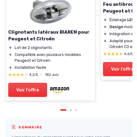
Feu antibroui
Peugeot et Ci
＋
Éclairage
LED
p
＋
Design
modern
Clignotants latéraux BIAREN pour
＋
Intégration
cl
Peugeot et Citroën
＋
Adapté pour P
Citroën C3 et 
＋
Lot de 2 clignotants
★★★★★
★★★★★
4,6/5
＋
Compatible avec plusieurs modèles
Peugeot et Citroën
＋
Installation facile
Voir l'offre
★★★★★
★★★★★
4,2/5
—
182 avis
Voir l'offre
SOMMAIRE