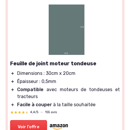
Feuille de joint moteur tondeuse
＋
Dimensions : 30cm x 20cm
＋
Épaisseur : 0,5mm
＋
Compatible
avec moteurs de tondeuses et
tracteurs
＋
Facile à couper
à la taille souhaitée
★★★★★
★★★★★
4,4/5
—
155 avis
Voir l'offre