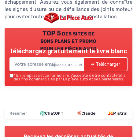
échappement. Assurez-vous également de connaître
les signes d'usure ou de défaillance des joints moteur
pour éviter toute déconvenue après l'installation.
TOP 5 des sites de
bons plans et promo
pour les pièces auto
Téléchargez gratuitement le livre blanc
➔ Télécharger
La piece auto — 2026
*
En remplissant ce formulaire, j’accepte d’être contacté(e) à
des fins commerciales par La piece auto et ses partenaires.
Résumer
ChatGPT
Claude
Mistral
Recevez les dernières actualités de