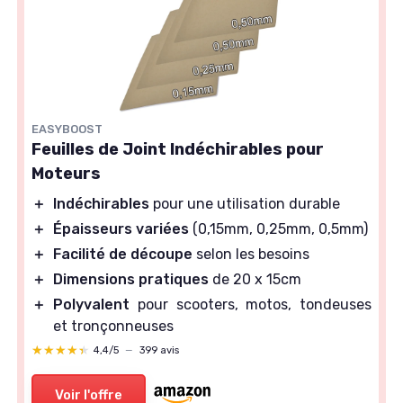
EASYBOOST
Feuilles de Joint Indéchirables pour
Moteurs
＋
Indéchirables
pour une utilisation durable
＋
Épaisseurs variées
(0,15mm, 0,25mm, 0,5mm)
＋
Facilité de découpe
selon les besoins
＋
Dimensions pratiques
de 20 x 15cm
＋
Polyvalent
pour scooters, motos, tondeuses
et tronçonneuses
★★★★★
★★★★★
4,4/5
—
399 avis
Voir l'offre