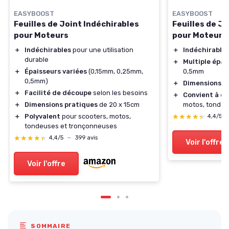
EASYBOOST
EASYBOOST
Feuilles de Joint Indéchirables
Feuilles de Jo
pour Moteurs
pour Moteurs
＋
Indéchirables
pour une utilisation
＋
Indéchirable
durable
＋
Multiple épai
＋
Épaisseurs variées
(0,15mm, 0,25mm,
0,5mm
0,5mm)
＋
Dimensions p
＋
Facilité de découpe
selon les besoins
＋
Convient à di
＋
Dimensions pratiques
de 20 x 15cm
motos, tondeu
＋
Polyvalent
pour scooters, motos,
★★★★★
★★★★★
4,4/5
tondeuses et tronçonneuses
★★★★★
★★★★★
4,4/5
—
399 avis
Voir l'offre
Voir l'offre
SOMMAIRE