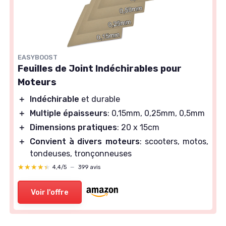
EASYBOOST
Feuilles de Joint Indéchirables pour
Moteurs
＋
Indéchirable
et durable
＋
Multiple épaisseurs
: 0,15mm, 0,25mm, 0,5mm
＋
Dimensions pratiques
: 20 x 15cm
＋
Convient à divers moteurs
: scooters, motos,
tondeuses, tronçonneuses
★★★★★
★★★★★
4,4/5
—
399 avis
Voir l'offre