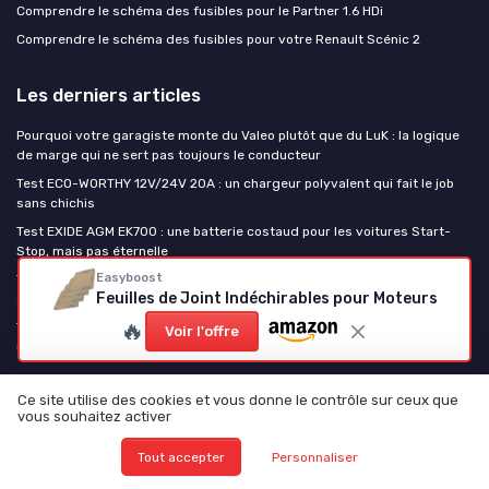
Comprendre le schéma des fusibles pour le Partner 1.6 HDi
Comprendre le schéma des fusibles pour votre Renault Scénic 2
Les derniers articles
Pourquoi votre garagiste monte du Valeo plutôt que du LuK : la logique
de marge qui ne sert pas toujours le conducteur
Test ECO-WORTHY 12V/24V 20A : un chargeur polyvalent qui fait le job
sans chichis
Test EXIDE AGM EK700 : une batterie costaud pour les voitures Start-
Stop, mais pas éternelle
Easyboost
Test Yeagulch 12V 300Ah LiFePO4 : grosse batterie pour camping-car et
Feuilles de Joint Indéchirables pour Moteurs
solaire sans se ruiner
🔥
Test Optima Yellow Top YT S 4.2 : la petite batterie qui encaisse bien les
Voir l'offre
usages intensifs
La piece auto
Ce site utilise des cookies et vous donne le contrôle sur ceux que
vous souhaitez activer
Tout accepter
Personnaliser