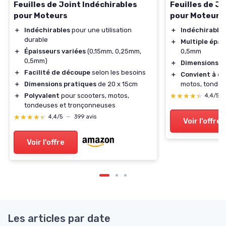
Feuilles de Joint Indéchirables
Feuilles de Jo
pour Moteurs
pour Moteurs
＋
Indéchirables
pour une utilisation
＋
Indéchirable
durable
＋
Multiple épai
＋
Épaisseurs variées
(0,15mm, 0,25mm,
0,5mm
0,5mm)
＋
Dimensions p
＋
Facilité de découpe
selon les besoins
＋
Convient à di
＋
Dimensions pratiques
de 20 x 15cm
motos, tondeu
＋
Polyvalent
pour scooters, motos,
★★★★★
★★★★★
4,4/5
tondeuses et tronçonneuses
★★★★★
★★★★★
4,4/5
—
399 avis
Voir l'offre
Voir l'offre
Les articles par date