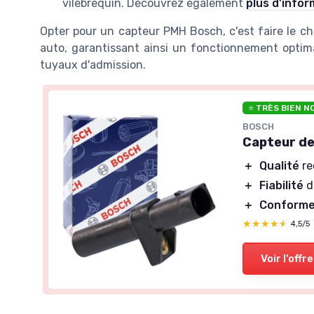
vilebrequin. Découvrez également
plus d'infor
Opter pour un capteur PMH Bosch, c'est faire le choi
auto, garantissant ainsi un fonctionnement optim
tuyaux d'admission.
⭐ TRÈS BIEN N
BOSCH
Capteur de
＋
Qualité
re
＋
Fiabilité
d
＋
Conform
★★★★★
★★★★★
4,5/5
Voir l'offre