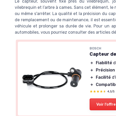
Le capteur, souvent fixé près du vilebrequin, j
vilebrequin et l’arbre à cames. Sans cet élément, l
ou même s'arrêter. La qualité et la précision du ca
de remplacement ou de maintenance, il est essentiel 
véhicule et prolonger sa durée de vie. Pour un ap
automobiles, vous pourriez consulter des articles d
BOSCH
Capteur d
＋
Fiabilité
d
＋
Précision
＋
Facilité
d'
＋
Compatib
★★★★★
★★★★★
4,5/5
Voir l'offre