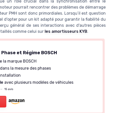
oue un rôle crucial dans la synchronisation entre le
e moteur pourrait rencontrer des problèmes de démarrage
pteur PMH sont donc primordiales. Lorsqu’il est question
d'opter pour un kit adapté pour garantir la fiabilité du
erçu général de ses interactions avec d'autres pièces
étaillés comme celui sur
les amortisseurs KYB
.
e Phase et Régime BOSCH
e la marque BOSCH
dans la mesure des phases
installation
le
avec plusieurs modèles de véhicules
—
15 avis