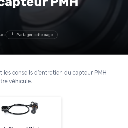
e capteur PMH
ture
Partager cette page
et les conseils d'entretien du capteur PMH
tre véhicule.