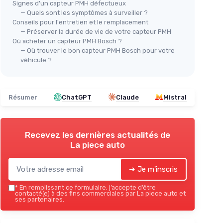
Signes d'un capteur PMH défectueux
— Quels sont les symptômes à surveiller ?
Conseils pour l'entretien et le remplacement
— Préserver la durée de vie de votre capteur PMH
Où acheter un capteur PMH Bosch ?
— Où trouver le bon capteur PMH Bosch pour votre
véhicule ?
Résumer
ChatGPT
Claude
Mistral
Recevez les dernières actualités de
La piece auto
➔ Je m'inscris
*
En remplissant ce formulaire, j’accepte d’être
contacté(e) à des fins commerciales par La piece auto et
ses partenaires.