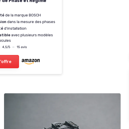
 de Phase et Régime
ité
de la marque BOSCH
sion
dans la mesure des phases
té
d'installation
tible
avec plusieurs modèles
icules
★
★
4,5/5
—
15 avis
l'offre