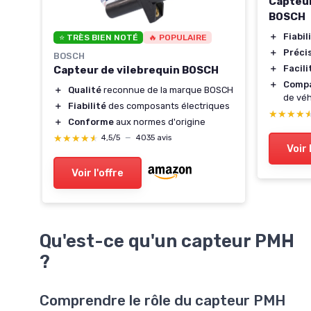
Capteur
BOSCH
＋
Fiabil
⭐ TRÈS BIEN NOTÉ
🔥 POPULAIRE
＋
Préci
BOSCH
＋
Facili
Capteur de vilebrequin BOSCH
＋
Compa
＋
Qualité
reconnue de la marque BOSCH
de véh
＋
Fiabilité
des composants électriques
★★★★
★★★★
＋
Conforme
aux normes d'origine
★★★★★
★★★★★
4,5/5
—
4035 avis
Voir 
Voir l'offre
Qu'est-ce qu'un capteur PMH
?
Comprendre le rôle du capteur PMH