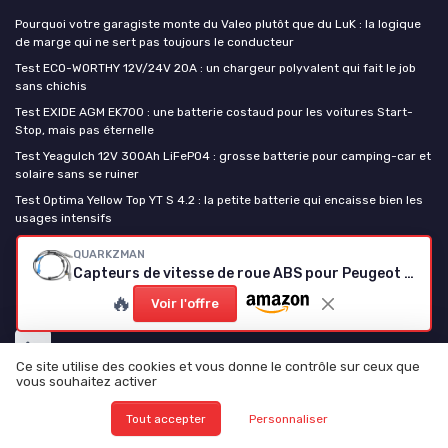
Pourquoi votre garagiste monte du Valeo plutôt que du LuK : la logique
de marge qui ne sert pas toujours le conducteur
Test ECO-WORTHY 12V/24V 20A : un chargeur polyvalent qui fait le job
sans chichis
Test EXIDE AGM EK700 : une batterie costaud pour les voitures Start-
Stop, mais pas éternelle
Test Yeagulch 12V 300Ah LiFePO4 : grosse batterie pour camping-car et
solaire sans se ruiner
Test Optima Yellow Top YT S 4.2 : la petite batterie qui encaisse bien les
usages intensifs
QUARKZMAN
La piece auto
Capteurs de vitesse de roue ABS pour Peugeot 206
🔥
Voir l'offre
Ce site utilise des cookies et vous donne le contrôle sur ceux que
vous souhaitez activer
Tout accepter
Personnaliser