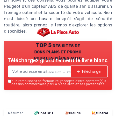
En suivant ces conseils, vous pourrez équiper votre
Peugeot d'un capteur ABS de qualité afin d'assurer un
freinage optimal et la sécurité de votre véhicule. Rien
n'est laissé au hasard lorsqu'il s'agit de sécurité
routière, alors prenez le temps d'explorer les options
disponibles.
TOP 5 des sites de
bons plans et promo
pour les pièces auto
Téléchargez gratuitement le livre blanc
➔ Télécharger
La piece auto — 2026
*
En remplissant ce formulaire, j’accepte d’être contacté(e) à
des fins commerciales par La piece auto et ses partenaires.
Résumer
ChatGPT
Claude
Mistral