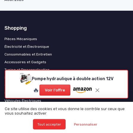
Shopping
Pièces Mécaniques
Électricité et Électronique
Consommables et Entretien
Accessoires et Gadgets
Tuning et Personnalisation
Motos et Scooters
Pompe hydraulique à double action 12V
Camping-Cars et Vans Aménagés
🔥
Voir l'offre
Poids Lourds et Utilitaires
Véhicules Électriques
Levage et équipement d'atelier
Ce site utilise des cookies et vous donne le contrôle sur ceux que
vous souhaitez activer
Les plus lus
Tout accepter
Personnaliser