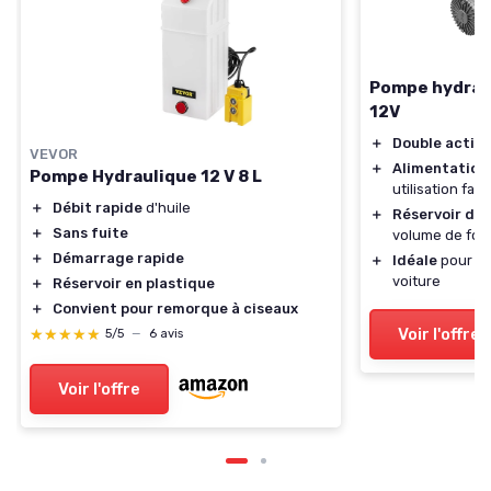
Pompe hydraul
12V
＋
Double actio
VEVOR
＋
Alimentation
Pompe Hydraulique 12 V 8 L
utilisation faci
＋
Débit rapide
d'huile
＋
Réservoir de 4
＋
Sans fuite
volume de fo
＋
Démarrage rapide
＋
Idéale
pour re
voiture
＋
Réservoir en plastique
＋
Convient pour remorque à ciseaux
Voir l'offre
★★★★★
★★★★★
5/5
—
6 avis
Voir l'offre