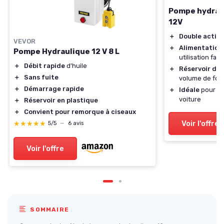
Pompe hydraul
12V
＋
Double actio
VEVOR
＋
Alimentation
Pompe Hydraulique 12 V 8 L
utilisation faci
＋
Débit rapide
d'huile
＋
Réservoir de 4
＋
Sans fuite
volume de fo
＋
Démarrage rapide
＋
Idéale
pour re
voiture
＋
Réservoir en plastique
＋
Convient pour remorque à ciseaux
Voir l'offre
★★★★★
★★★★★
5/5
—
6 avis
Voir l'offre
SOMMAIRE