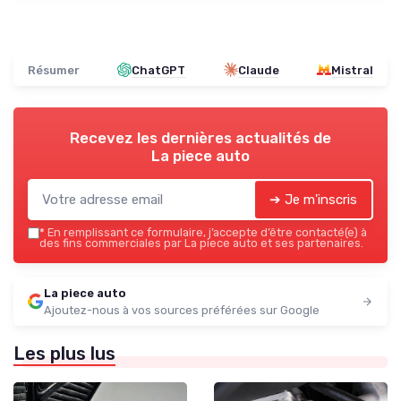
Résumer
ChatGPT
Claude
Mistral
Recevez les dernières actualités de
La piece auto
➔ Je m'inscris
*
En remplissant ce formulaire, j’accepte d’être contacté(e) à
des fins commerciales par La piece auto et ses partenaires.
La piece auto
Ajoutez-nous à vos sources préférées sur Google
Les plus lus