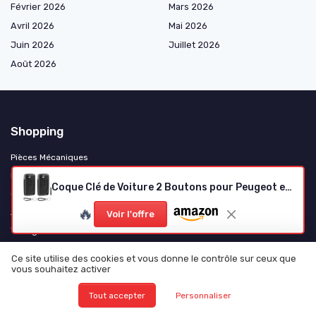
Février 2026
Mars 2026
Avril 2026
Mai 2026
Juin 2026
Juillet 2026
Août 2026
Shopping
Pièces Mécaniques
Électricité et Électronique
Coque Clé de Voiture 2 Boutons pour Peugeot et Citroën
Consommables et Entretien
🔥
Accessoires et Gadgets
Voir l'offre
Tuning et Personnalisation
Motos et Scooters
Ce site utilise des cookies et vous donne le contrôle sur ceux que
Camping-Cars et Vans Aménagés
vous souhaitez activer
Poids Lourds et Utilitaires
Tout accepter
Personnaliser
Véhicules Électriques