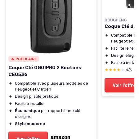
BOUGPENG
Coque Clé de 
＋
Compatible av
Peugeot et Ci
＋
Facilite le rem
＋
Design élégant
🔥 POPULAIRE
＋
Facile à install
Coque Clé OGGIPRO 2 Boutons
★★★★★
★★★★★
4/5
—
CE0536
＋
Compatible avec plusieurs modèles de
Voir l'offre
Peugeot et Citroën
＋
Design pliable pratique
＋
Facile à installer
＋
Économique
par rapport à une clé
d'origine
＋
Style moderne
Voir l'offre