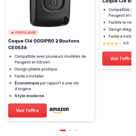
Coque Clé de 
＋
Compatible av
Peugeot et Ci
＋
Facilite le rem
＋
Design élégant
🔥 POPULAIRE
＋
Facile à install
Coque Clé OGGIPRO 2 Boutons
★★★★★
★★★★★
4/5
—
CE0536
＋
Compatible avec plusieurs modèles de
Voir l'offre
Peugeot et Citroën
＋
Design pliable pratique
＋
Facile à installer
＋
Économique
par rapport à une clé
d'origine
＋
Style moderne
Voir l'offre