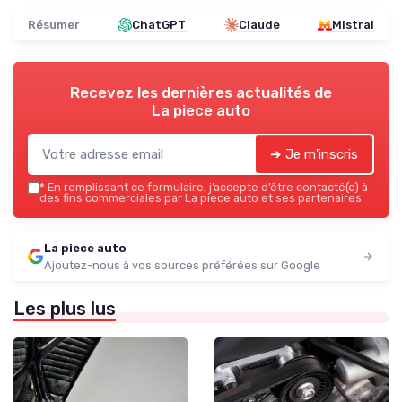
Résumer
ChatGPT
Claude
Mistral
Recevez les dernières actualités de
La piece auto
➔ Je m'inscris
*
En remplissant ce formulaire, j’accepte d’être contacté(e) à
des fins commerciales par La piece auto et ses partenaires.
La piece auto
Ajoutez-nous à vos sources préférées sur Google
Les plus lus