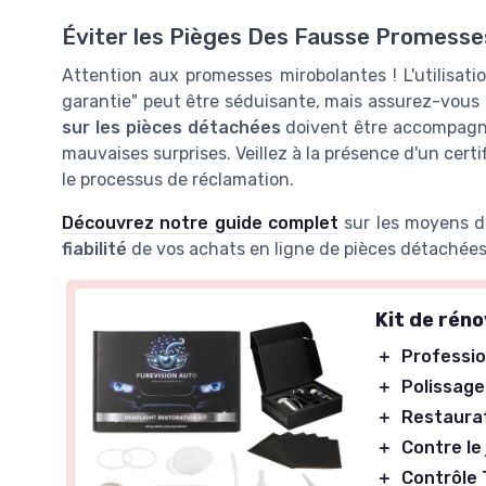
Éviter les Pièges Des Fausse Promesse
Attention aux promesses mirobolantes ! L'utilisat
garantie" peut être séduisante, mais assurez-vous
sur les pièces détachées
doivent être accompagnée
mauvaises surprises. Veillez à la présence d'un certi
le processus de réclamation.
Découvrez notre guide complet
sur les moyens d
Kit de 19 accessoir
it de rénovation de phares
fiabilité
de vos achats en ligne de pièces détachées
Roborock S8 MaxV 
ureVision Auto
＋
Comprend
19 access
Professionnel
Kit de rén
＋
Brosses latérales
e
Polissage
efficace
principales
incluses
Restauration
du phare
＋
Professio
＋
Filtre
efficace pour 
Contre le jaunissement
aspiration
＋
Polissage
Contrôle Technique OK
＋
Sacs à poussière
pou
＋
Restaura
★★★★
★★★★
4,2/5
—
95 avis
optimale des déchet
＋
Contre le
＋
Lingettes
pour un n
profondeur
＋
Contrôle
Voir l'offre