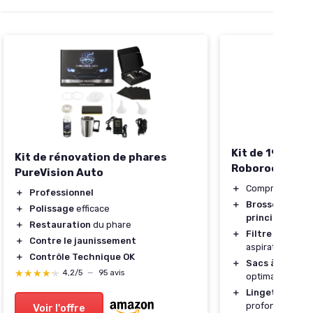
Kit de 19 acce
Kit de rénovation de phares
Roborock S8 M
PureVision Auto
＋
Comprend
19 a
＋
Professionnel
＋
Brosses latéra
＋
Polissage
efficace
principales
inc
＋
Restauration
du phare
＋
Filtre
efficace 
＋
Contre le jaunissement
aspiration
＋
Contrôle Technique OK
＋
Sacs à poussi
★★★★★
★★★★★
4,2/5
—
95 avis
optimale des d
＋
Lingettes
pour
profondeur
Voir l'offre