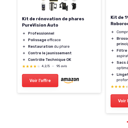
Kit de 
Kit de rénovation de phares
Roboroc
PureVision Auto
＋
Comp
＋
Professionnel
＋
Bross
＋
Polissage
efficace
princi
＋
Restauration
du phare
＋
Filtre
＋
Contre le jaunissement
aspira
＋
Contrôle Technique OK
＋
Sacs 
★★★★★
★★★★★
4,2/5
—
95 avis
optima
＋
Linge
profo
Voir l'offre
★★★★
★★★★
Voir 