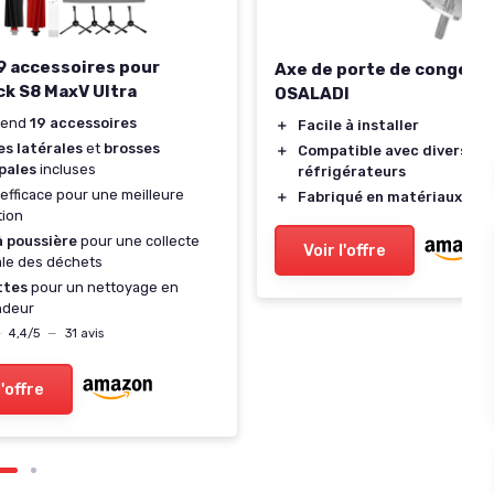
19 accessoires pour
Axe de porte de congéla
k S8 MaxV Ultra
OSALADI
rend
19 accessoires
＋
Facile à installer
es latérales
et
brosses
＋
Compatible avec divers
pales
incluses
réfrigérateurs
efficace pour une meilleure
＋
Fabriqué en matériaux dur
tion
à poussière
pour une collecte
Voir l'offre
le des déchets
ttes
pour un nettoyage en
ndeur
★
★
4,4/5
—
31 avis
l'offre