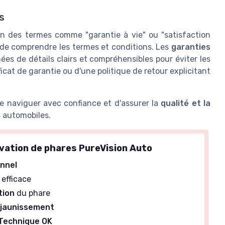
s
ion des termes comme "garantie à vie" ou "satisfaction
 de comprendre les termes et conditions. Les
garanties
s de détails clairs et compréhensibles pour éviter les
ficat de garantie ou d'une politique de retour explicitant
e naviguer avec confiance et d'assurer la
qualité et la
es pour
Axe de porte de congélateur
 automobiles.
Ultra
OSALADI
oires
＋
Facile à installer
ovation de phares PureVision Auto
t
brosses
＋
Compatible avec divers
réfrigérateurs
nnel
une meilleure
＋
Fabriqué en matériaux durables
efficace
r une collecte
tion
du phare
Voir l'offre
s
 jaunissement
ettoyage en
 Technique OK