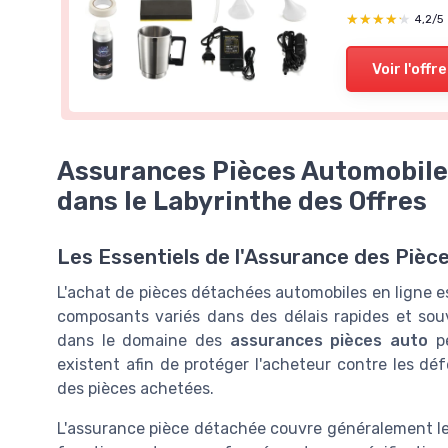
★★★★★
★★★★★
4,4/5
—
31 avi
★★★★★
★★★★★
4,2/5
Voir l'offre
Voir l'offre
Assurances Pièces Automobile
dans le Labyrinthe des Offres
Les Essentiels de l'Assurance des Piè
L'achat de pièces détachées automobiles en ligne es
composants variés dans des délais rapides et sou
dans le domaine des
assurances pièces auto
pe
existent afin de protéger l'acheteur contre les d
des pièces achetées.
L'assurance pièce détachée couvre généralement l