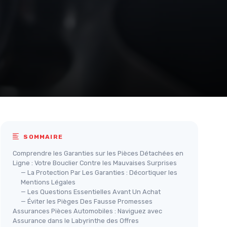
SOMMAIRE
Comprendre les Garanties sur les Pièces Détachées en
Ligne : Votre Bouclier Contre les Mauvaises Surprises
— La Protection Par Les Garanties : Décortiquer les
Mentions Légales
— Les Questions Essentielles Avant Un Achat
— Éviter les Pièges Des Fausse Promesses
Assurances Pièces Automobiles : Naviguez avec
Assurance dans le Labyrinthe des Offres