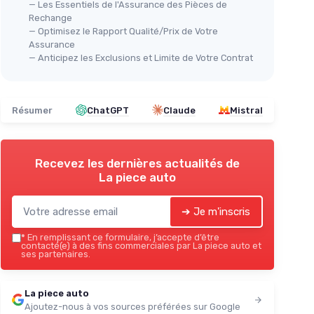
— Les Essentiels de l'Assurance des Pièces de
Rechange
— Optimisez le Rapport Qualité/Prix de Votre
Kit
teur
Assurance
Kit de rénovation de phares
Rob
— Anticipez les Exclusions et Limite de Votre Contrat
PureVision Auto
＋
＋
Professionnel
＋
＋
Polissage
efficace
Résumer
ChatGPT
Claude
Mistral
＋
Restauration
du phare
＋
ables
＋
Contre le jaunissement
＋
Contrôle Technique OK
＋
Recevez les dernières actualités de
★★★★★
★★★★★
4,2/5
—
95 avis
La piece auto
＋
Voir l'offre
➔ Je m'inscris
★★
★★
*
En remplissant ce formulaire, j’accepte d’être
contacté(e) à des fins commerciales par La piece auto et
ses partenaires.
La piece auto
Ajoutez-nous à vos sources préférées sur Google