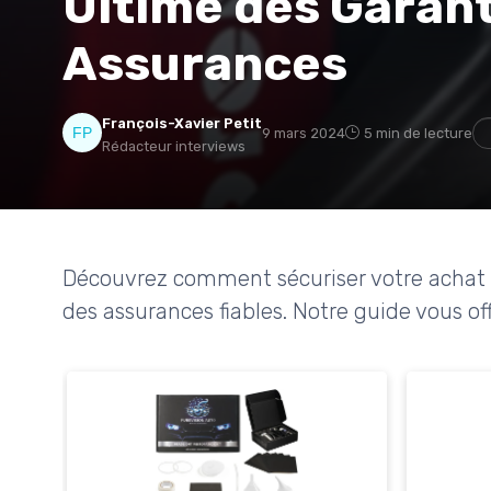
Ultime des Garant
Assurances
François-Xavier Petit
9 mars 2024
5 min de lecture
Rédacteur interviews
Découvrez comment sécuriser votre achat d
des assurances fiables. Notre guide vous offr