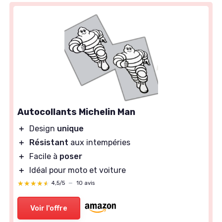
Autocollants Michelin Man
＋
Design
unique
＋
Résistant
aux intempéries
＋
Facile à
poser
＋
Idéal pour moto et voiture
★★★★★
★★★★★
4,5/5
—
10 avis
Voir l'offre