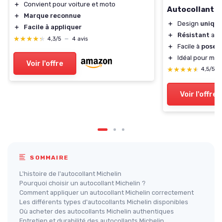
＋
Convient pour voiture et moto
Autocollants 
＋
Marque reconnue
＋
Design
uniqu
＋
Facile à appliquer
＋
Résistant
aux
★★★★★
★★★★★
4,3/5
—
4 avis
＋
Facile à
poser
＋
Idéal pour mot
Voir l'offre
★★★★★
★★★★★
4,5/5
Voir l'offre
SOMMAIRE
L'histoire de l'autocollant Michelin
Pourquoi choisir un autocollant Michelin ?
Comment appliquer un autocollant Michelin correctement
Les différents types d'autocollants Michelin disponibles
Où acheter des autocollants Michelin authentiques
Entretien et durabilité des autocollants Michelin