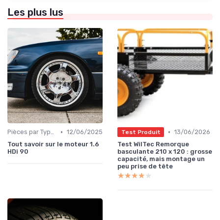
Les plus lus
•
•
Pièces par Type (Freins, Moteur, etc.)
12/06/2025
13/06/2026
Test Produit
Tout savoir sur le moteur 1.6
Test WilTec Remorque
HDi 90
basculante 210 x 120 : grosse
capacité, mais montage un
peu prise de tête
★★★★★
★★★★★