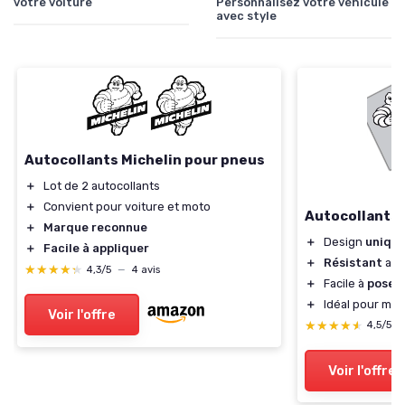
votre voiture
Personnalisez votre véhicule
avec style
Autocollants Michelin pour pneus
＋
Lot de 2 autocollants
＋
Convient pour voiture et moto
Autocollants 
＋
Marque reconnue
＋
Design
uniqu
＋
Facile à appliquer
＋
Résistant
aux
★★★★★
★★★★★
4,3/5
—
4 avis
＋
Facile à
poser
＋
Idéal pour mot
Voir l'offre
★★★★★
★★★★★
4,5/5
Voir l'offre