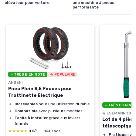
élévateur pour voiture
une machine à pneus
performante
⭐ TRÈS BIEN NOTÉ
🔥 POPULAIRE
ANSENI
Pneu Plein 8,5 Pouces pour
Trottinette Électrique
＋
Increvables
pour une utilisation durable
⭐ TRÈS BIEN NO
＋
Compatible
avec plusieurs modèles
WIESEMANN 189
＋
Facile à installer
grâce aux leviers
Lot de 4 pièc
fournis
télescopique
★★★★★
★★★★★
4,5/5
—
1040 avis
＋
Pratique
avec