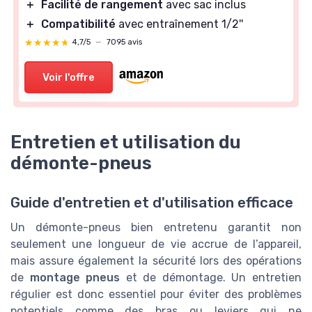
＋
Facilité de rangement
avec sac inclus
＋
Compatibilité
avec entraînement 1/2''
★★★★★
★★★★★
4,7/5
—
7095 avis
Voir l'offre
Entretien et utilisation du
démonte-pneus
Guide d'entretien et d'utilisation efficace
Un démonte-pneus bien entretenu garantit non
seulement une longueur de vie accrue de l’appareil,
mais assure également la sécurité lors des opérations
de
montage pneus
et de démontage. Un entretien
régulier est donc essentiel pour éviter des problèmes
potentiels comme des bras ou leviers qui ne