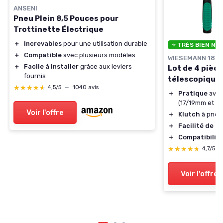
ANSENI
Pneu Plein 8,5 Pouces pour
Trottinette Électrique
＋
Increvables
pour une utilisation durable
⭐ TRÈS BIEN NO
＋
Compatible
avec plusieurs modèles
WIESEMANN 189
＋
Facile à installer
grâce aux leviers
Lot de 4 pièc
fournis
télescopique
★★★★★
★★★★★
4,5/5
—
1040 avis
＋
Pratique
avec
(17/19mm et 2
Voir l'offre
＋
Klutch
à pneu
＋
Facilité de 
＋
Compatibilit
★★★★★
★★★★★
4,7/5
—
Voir l'offre