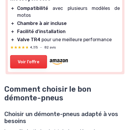
＋
Compatibilité
avec plusieurs modèles de
motos
＋
Chambre à air incluse
＋
Facilité d'installation
＋
Valve TR4
pour une meilleure performance
★★★★★
★★★★★
4,7/5
—
82 avis
Voir l'offre
Comment choisir le bon
démonte-pneus
Choisir un démonte-pneus adapté à vos
besoins