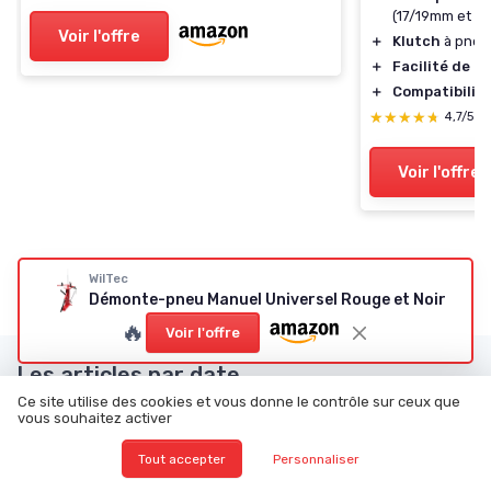
(17/19mm et 2
Voir l'offre
＋
Klutch
à pneu
＋
Facilité de 
＋
Compatibilit
★★★★★
★★★★★
4,7/5
—
Voir l'offre
WilTec
Démonte-pneu Manuel Universel Rouge et Noir
🔥
Voir l'offre
Les articles par date
Ce site utilise des cookies et vous donne le contrôle sur ceux que
Janvier 2024
Février 2024
vous souhaitez activer
Mars 2024
Juin 2024
Tout accepter
Personnaliser
Juillet 2024
Août 2024