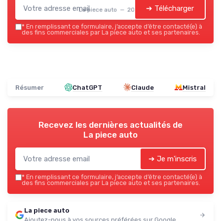
➔ Télécharger
La piece auto — 2026
*
En remplissant ce formulaire, j’accepte d’être contacté(e) à
des fins commerciales par La piece auto et ses partenaires.
Résumer
ChatGPT
Claude
Mistral
Recevez les dernières actualités de
La piece auto
➔ Je m'inscris
*
En remplissant ce formulaire, j’accepte d’être contacté(e) à
des fins commerciales par La piece auto et ses partenaires.
La piece auto
Ajoutez-nous à vos sources préférées sur Google