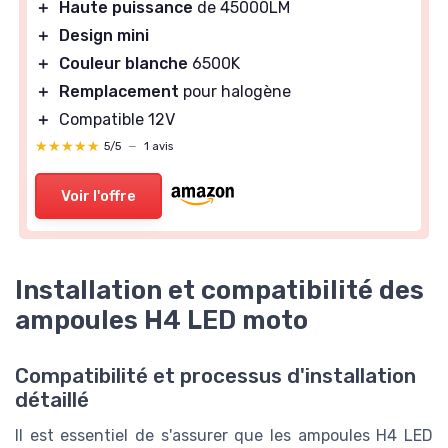
＋
Haute puissance
de 45000LM
＋
Design mini
＋
Couleur blanche
6500K
＋
Remplacement
pour halogène
＋
Compatible 12V
★★★★★
★★★★★
5/5
—
1 avis
Voir l'offre
Installation et compatibilité des
ampoules H4 LED moto
Compatibilité et processus d'installation
détaillé
Il est essentiel de s'assurer que les ampoules H4 LED