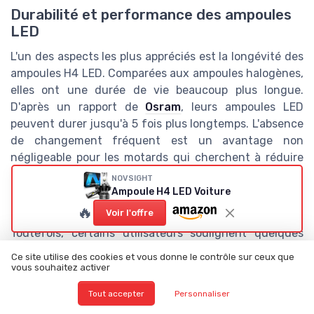
Durabilité et performance des ampoules
LED
L'un des aspects les plus appréciés est la longévité des
ampoules H4 LED. Comparées aux ampoules halogènes,
elles ont une durée de vie beaucoup plus longue.
D'après un rapport de
Osram
, leurs ampoules LED
peuvent durer jusqu'à 5 fois plus longtemps. L'absence
de changement fréquent est un avantage non
négligeable pour les motards qui cherchent à réduire
les coûts d'entretien.
NOVSIGHT
Ampoule H4 LED Voiture
Quelques bémols à prendre en compte
🔥
Voir l'offre
Toutefois, certains utilisateurs soulignent quelques
aspects négatifs, notamment le prix initial plus élevé
Ce site utilise des cookies et vous donne le contrôle sur ceux que
des ampoules LED par rapport aux halogènes. Un autre
vous souhaitez activer
point soulevé est la possibilité de surchauffe pour
Tout accepter
Personnaliser
certains modèles, surtout en absence de systèmes de