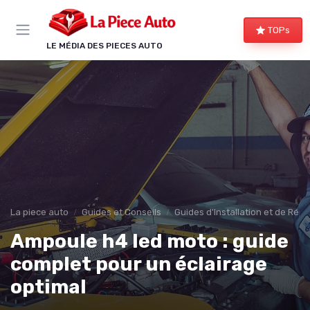
Panneau de gestion des cookies
TOPs
LE MÉDIA DES PIECES AUTO
La piece auto
Guides et Conseils
Guides d'Installation et de Rép
Ampoule h4 led moto : guide
complet pour un éclairage
optimal