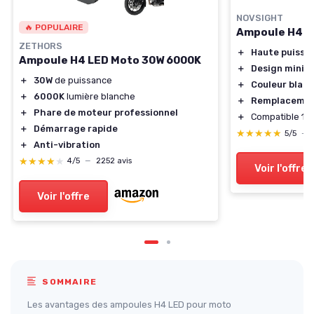
NOVSIGHT
🔥 POPULAIRE
Ampoule H4 L
ZETHORS
＋
Haute puissa
Ampoule H4 LED Moto 30W 6000K
＋
Design mini
＋
30W
de puissance
＋
Couleur blan
＋
6000K
lumière blanche
＋
Remplaceme
＋
Phare de moteur professionnel
＋
Compatible 12
＋
Démarrage rapide
★★★★★
★★★★★
5/5
—
＋
Anti-vibration
★★★★★
★★★★★
4/5
—
2252 avis
Voir l'offre
Voir l'offre
SOMMAIRE
Les avantages des ampoules H4 LED pour moto