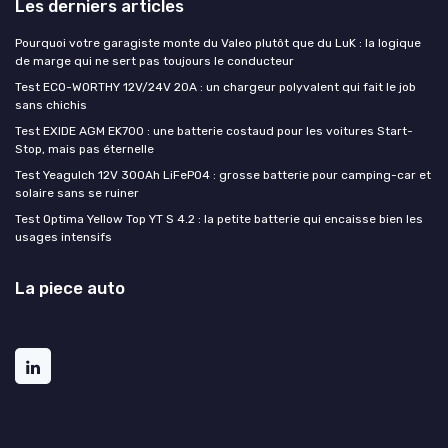
Les derniers articles
Pourquoi votre garagiste monte du Valeo plutôt que du LuK : la logique
de marge qui ne sert pas toujours le conducteur
Test ECO-WORTHY 12V/24V 20A : un chargeur polyvalent qui fait le job
sans chichis
Test EXIDE AGM EK700 : une batterie costaud pour les voitures Start-
Stop, mais pas éternelle
Test Yeagulch 12V 300Ah LiFePO4 : grosse batterie pour camping-car et
solaire sans se ruiner
Test Optima Yellow Top YT S 4.2 : la petite batterie qui encaisse bien les
usages intensifs
La piece auto