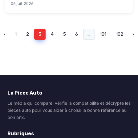
06 juil. 2026
‹
1
2
3
4
5
6
...
101
102
›
La Piece Auto
Le média qui compare, vérifie la compatibilité et décrypte les
pièces auto pour vous aider à choisir la bonne référence au
bon prix.
Rubriques