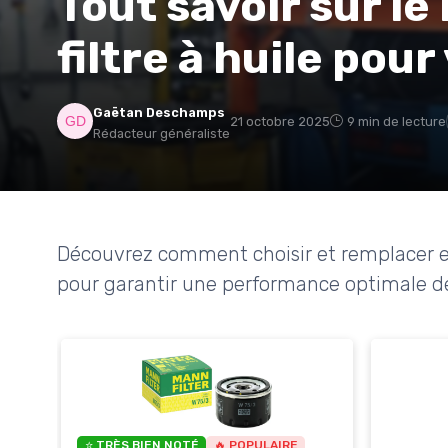
Tout savoir sur l
filtre à huile pou
Gaëtan Deschamps
21 octobre 2025
9 min de lecture
Rédacteur généraliste
Découvrez comment choisir et remplacer eff
pour garantir une performance optimale d
⭐ TRÈS BIEN NOTÉ
🔥 POPULAIRE