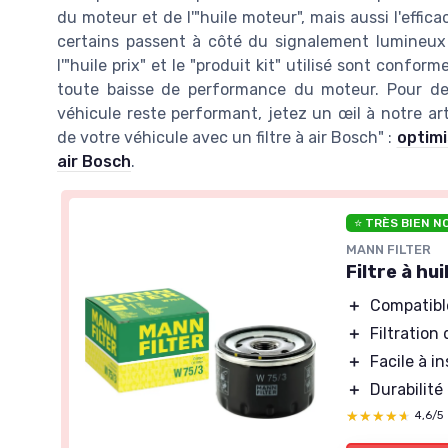
du moteur et de l'"huile moteur", mais aussi l'efficac
certains passent à côté du signalement lumineux 
l'"huile prix" et le "produit kit" utilisé sont confo
toute baisse de performance du moteur. Pour de
véhicule reste performant, jetez un œil à notre a
de votre véhicule avec un filtre à air Bosch" :
optimi
air Bosch
.
⭐ TRÈS BIEN N
MANN FILTER
Filtre à h
＋
Compatible
＋
Filtration
＋
Facile à in
＋
Durabilité
★★★★★
★★★★★
4,6/5