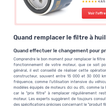
★★★★★
★★★★★
4,8/5
Voir l'offre
Quand remplacer le filtre à hui
Quand effectuer le changement pour p
Comprendre le bon moment pour remplacer le filtre à
fonctionnement de votre moteur, que ce soit po
général, il est conseillé de réaliser cette opéra
constructeur, souvent entre 15 000 et 30 000 km.
fréquence, comme l'utilisation intensive du véhi
modèles équipés de moteurs dci ou dti, comme la Ren
car le "prix filtre" à remplacer régulièrement r
moteur. Les experts suggèrent de toujours consult
des spécifications précises concernant le "produit fi