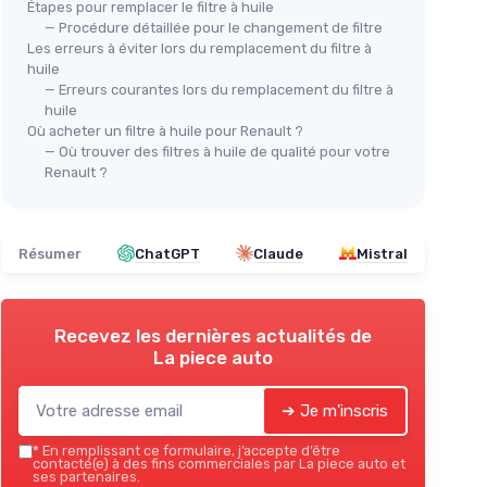
Étapes pour remplacer le filtre à huile
MAN
— Procédure détaillée pour le changement de filtre
Fil
Les erreurs à éviter lors du remplacement du filtre à
⭐ TRÈS BIEN NOTÉ
huile
75
AIRE
Filtre à huile PURFLUX LS932
— Erreurs courantes lors du remplacement du filtre à
＋
S933
huile
＋
Compatible avec de nombreux
t
Où acheter un filtre à huile pour Renault ?
eux
moteurs
＋
F
— Où trouver des filtres à huile de qualité pour votre
＋
Installation facile grâce à son design
Renault ?
＋
F
esign à
vissé
＋
D
＋
Haute filtration
pour protéger le
★★
★★
moteur
Résumer
ChatGPT
Claude
Mistral
＋
Durabilité
et résistance à l'usure
★★★★★
★★★★★
4,8/5
—
936 avis
Recevez les dernières actualités de
Voir l'offre
La piece auto
➔ Je m'inscris
*
En remplissant ce formulaire, j’accepte d’être
contacté(e) à des fins commerciales par La piece auto et
ses partenaires.