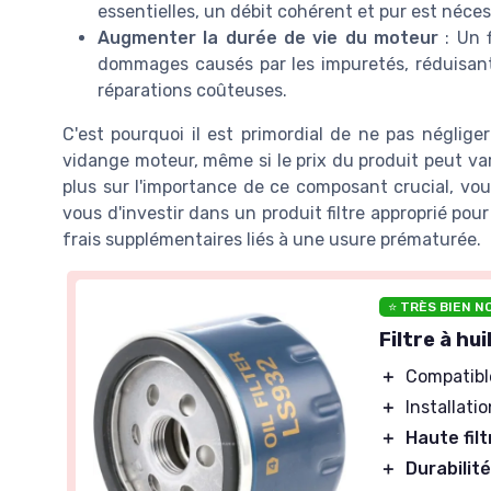
essentielles, un débit cohérent et pur est nécess
Augmenter la durée de vie du moteur
: Un f
dommages causés par les impuretés, réduisant
réparations coûteuses.
C'est pourquoi il est primordial de ne pas néglige
vidange moteur, même si le prix du produit peut var
plus sur l'importance de ce composant crucial, v
vous d'investir dans un produit filtre approprié pour 
frais supplémentaires liés à une usure prématurée.
⭐ TRÈS BIEN N
Filtre à h
＋
Compatibl
＋
Installati
＋
Haute filt
＋
Durabilit