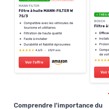
MANN FILTER
Filtre à huile MANN-FILTER W
⭐ TRÈS 
75/3
BOSCH
＋
Compatible avec les véhicules de
Filtre 
tourisme et utilitaires
＋
Effica
＋
Filtration de haute qualité
gn
＋
Instal
＋
Facile à installer
＋
Prolon
＋
Durabilité et fiabilité éprouvées
＋
Compat
★★★★★
★★★★★
4,6/5
—
2329 avis
de voi
★★★★
★★★★
Voir l'offre
Voir 
Comprendre l'importance du