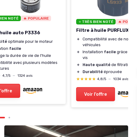
BIEN NOTÉ
🔥 POPULAIRE
⭐ TRÈS BIEN NOTÉ
🔥 POPUL
Filtre à huile PURFLUX L
à huile auto P3336
＋
Compatibilité avec de nombr
cité
optimale pour le moteur
véhicules
lation
facile
＋
Installation
facile
grâce au d
ge la durée de vie de l'huile
vis
ibilité avec plusieurs modèles
＋
Haute qualité
de filtration
tures
＋
Durabilité
éprouvée
★
★
4,7/5
—
1324 avis
★★★★★
★★★★★
4,8/5
—
1034 avis
l'offre
Voir l'offre