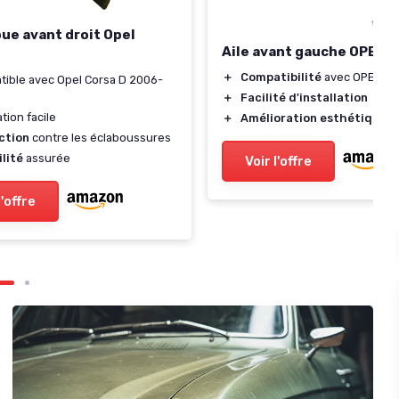
ue avant droit Opel
Aile avant gauche OPEL 
＋
Compatibilité
avec OPEL CO
ible avec Opel Corsa D 2006-
＋
Facilité d'installation
ation facile
＋
Amélioration esthétique
du
ction
contre les éclaboussures
lité
assurée
Voir l'offre
l'offre