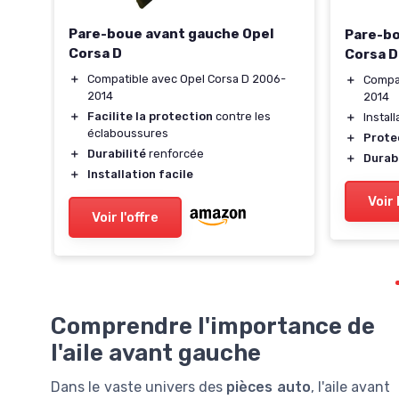
ia A
Pare-boue avant gauche Opel
Pare-bo
008-
Corsa D
Corsa D
＋
Compatible avec Opel Corsa D 2006-
＋
Compat
2014
2014
＋
Facilite la protection
contre les
＋
Install
ent
éclaboussures
＋
Prote
＋
Durabilité
renforcée
＋
Durabi
＋
Installation facile
Voir 
Voir l'offre
Comprendre l'importance de
l'aile avant gauche
Dans le vaste univers des
pièces auto
, l'aile avant