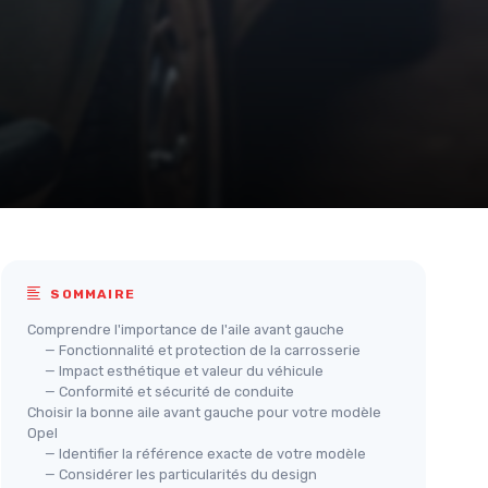
SOMMAIRE
Comprendre l'importance de l'aile avant gauche
— Fonctionnalité et protection de la carrosserie
— Impact esthétique et valeur du véhicule
— Conformité et sécurité de conduite
Choisir la bonne aile avant gauche pour votre modèle
Opel
— Identifier la référence exacte de votre modèle
— Considérer les particularités du design