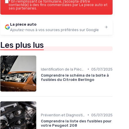
*
En remplissant ce formulaire, j’accepte d’être
contacté(e) à des fins commerciales par La piece auto et
ses partenaires.
La piece auto
Ajoutez-nous à vos sources préférées sur Google
Les plus lus
•
Identification de la Pièce Nécessaire
05/07/2025
Comprendre le schéma de la boîte à
fusibles du Citroën Berlingo
•
Prévention et Diagnostic des Pannes
05/07/2025
Comprendre la liste des fusibles pour
votre Peugeot 208