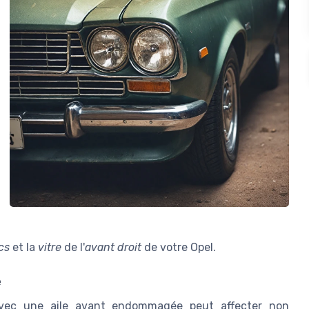
cs
et la
vitre
de l'
avant droit
de votre Opel.
e
 avec une aile avant endommagée peut affecter non