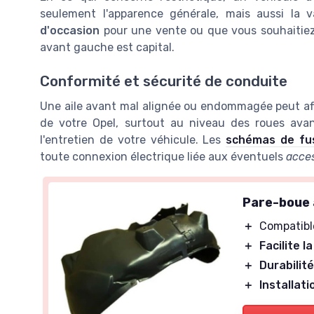
seulement l'apparence générale, mais aussi la 
d'occasion
pour une vente ou que vous souhaitiez s
avant gauche est capital.
Conformité et sécurité de conduite
Une aile avant mal alignée ou endommagée peut affe
de votre Opel, surtout au niveau des roues ava
l'entretien de votre véhicule. Les
schémas de fus
toute connexion électrique liée aux éventuels
acces
Pare-boue 
＋
Compatibl
＋
Facilite l
＋
Durabilit
＋
Installati