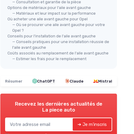
— Consultation et garantie de la pièce
Aile avant gauche Opel Insignia A
Options de matériaux pour l'aile avant gauche
Par
— Matériaux et leur impact sur la performance
＋
Compatible avec Opel Insignia A 2008-
CORSA D
Cor
Où acheter une aile avant gauche pour Opel
2017
— Où se procurer une aile avant gauche pour votre
RSA D, 06
＋
＋
À peindre
pour un ajustement
Opel ?
esthétique
Conseils pour l'installation de l'aile avant gauche
＋
 véhicule
＋
Nouveau
produit pour remplacement
— Conseils pratiques pour une installation réussie de
＋
Facile
à installer
l'aile avant gauche
＋
Coûts associés au remplacement de l'aile avant gauche
＋
— Estimer les frais pour le remplacement
Voir l'offre
Résumer
ChatGPT
Claude
Mistral
Recevez les dernières actualités de
La piece auto
➔ Je m'inscris