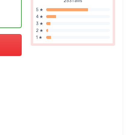
2531 avis
5 ★
4 ★
3 ★
2 ★
1 ★