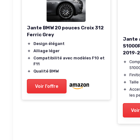
Jante BMW 20 pouces Croix 312
Ferric Grey
Jante 
＋
Design élégant
S1000
＋
Alliage léger
2019-2
＋
Compatibilité avec modèles F10 et
＋
Compa
F11
S1000
＋
Qualité BMW
＋
Finit
＋
Taill
Voir l'offre
＋
Acces
les p
Voir