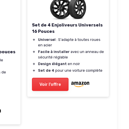
Set de 4 Enjoliveurs Universels
16 Pouces
＋
Universel
: S'adapte à toutes roues
en acier
 pouces
＋
Facile à installer
avec un anneau de
sécurité réglable
le
＋
Design élégant
en noir
＋
Set de 4
pour une voiture complète
s de
Voir l'offre