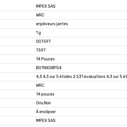
‎IMPEX SAS
‎WRC
‎enjoliveurs jantes
‎1 g
‎007597
‎7597
‎14 Pouces
B07NXG8PS4
4,3 4,3 sur 5 étoiles 2 531 évaluations 4,3 sur 5 ét
WRC
14 pouces
Gris,Noir
À enclipser
IMPEX SAS