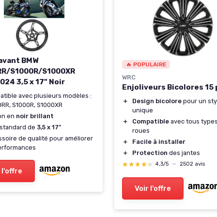
avant BMW
🔥 POPULAIRE
RR/S1000R/S1000XR
WRC
024 3,5 x 17" Noir
Enjoliveurs Bicolores 15
tible avec plusieurs modèles :
＋
Design bicolore
pour un sty
RR, S1000R, S1000XR
unique
ion en
noir brillant
＋
Compatible
avec tous type
e standard de
3,5 x 17"
roues
soire de qualité pour améliorer
＋
Facile à installer
erformances
＋
Protection
des jantes
★★★★★
★★★★★
4,3/5
—
2502 avis
 l'offre
Voir l'offre