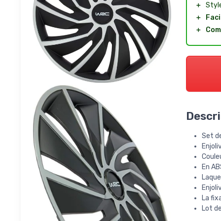
＋
Styl
＋
Faci
＋
Com
Descri
Set de
Enjoli
Couleu
En ABS
Laque 
Enjoli
La fix
Lot de