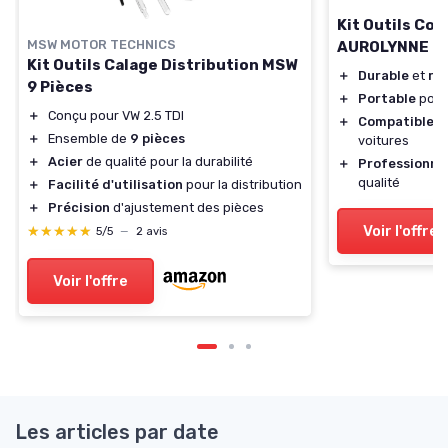
Kit Outils Cou
MSW MOTOR TECHNICS
AUROLYNNE
Kit Outils Calage Distribution MSW
＋
Durable
et
ré
9 Pièces
＋
Portable
pour 
＋
Conçu pour VW 2.5 TDI
＋
Compatible
av
＋
Ensemble de
9 pièces
voitures
＋
Acier
de qualité pour la durabilité
＋
Professionne
qualité
＋
Facilité d'utilisation
pour la distribution
＋
Précision
d'ajustement des pièces
Voir l'offre
★★★★★
★★★★★
5/5
—
2 avis
Voir l'offre
Les articles par date