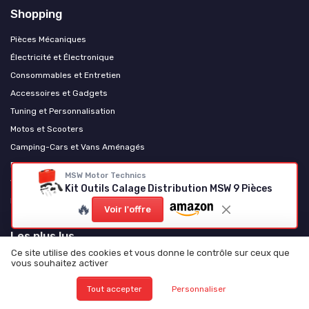
Shopping
Pièces Mécaniques
Électricité et Électronique
Consommables et Entretien
Accessoires et Gadgets
Tuning et Personnalisation
Motos et Scooters
Camping-Cars et Vans Aménagés
Poids Lourds et Utilitaires
MSW Motor Technics
Véhicules Électriques
Kit Outils Calage Distribution MSW 9 Pièces
Levage et équipement d'atelier
🔥
Voir l'offre
Les plus lus
Ce site utilise des cookies et vous donne le contrôle sur ceux que
Comprendre le schéma de la boîte à fusibles du Citroën Berlingo
vous souhaitez activer
Comprendre la liste des fusibles pour votre Peugeot 208
Tout accepter
Personnaliser
Comprendre le schéma des fusibles pour la Clio 3