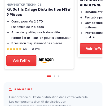
MSW MOTOR TECHNICS
AUROLYNNE
Kit Outils Calage Distribution MSW
＋
Durable
et
ré
9 Pièces
＋
Portable
pour 
＋
Conçu pour VW 2.5 TDI
＋
Compatible
av
＋
Ensemble de
9 pièces
voitures
＋
Acier
de qualité pour la durabilité
＋
Professionne
qualité
＋
Facilité d'utilisation
pour la distribution
＋
Précision
d'ajustement des pièces
Voir l'offre
★★★★★
★★★★★
5/5
—
2 avis
Voir l'offre
SOMMAIRE
L'importance du kit de distribution dans votre véhicule
Les composants d'un kit de distribution