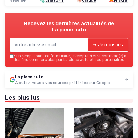
Résumer
ChatGPT
Claude
Mistral
Recevez les dernières actualités de
La piece auto
➔ Je m'inscris
*
En remplissant ce formulaire, j’accepte d’être contacté(e) à
des fins commerciales par La piece auto et ses partenaires.
La piece auto
Ajoutez-nous à vos sources préférées sur Google
Les plus lus