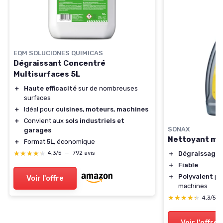
EQM SOLUCIONES QUIMICAS
Dégraissant Concentré
Multisurfaces 5L
＋
Haute efficacité
sur de nombreuses
surfaces
＋
Idéal pour
cuisines, moteurs, machines
＋
Convient aux
sols industriels et
SONAX
garages
Nettoyant mo
＋
Format
5L
, économique
★★★★★
★★★★★
4,3/5
—
792 avis
＋
Dégraissage 
＋
Fiable
＋
Polyvalent
pou
Voir l'offre
machines
★★★★★
★★★★★
4,3/5
Voir l'offre