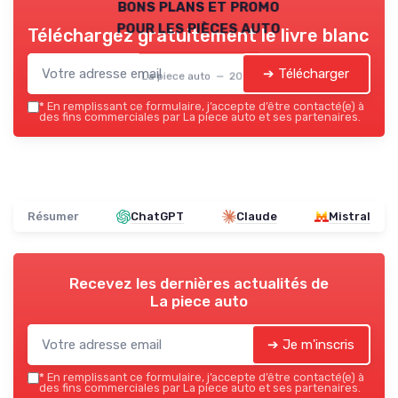
bons plans et promo
pour les pièces auto
Téléchargez gratuitement le livre blanc
➔ Télécharger
La piece auto — 2026
*
En remplissant ce formulaire, j’accepte d’être contacté(e) à
des fins commerciales par La piece auto et ses partenaires.
Résumer
ChatGPT
Claude
Mistral
Recevez les dernières actualités de
La piece auto
➔ Je m'inscris
*
En remplissant ce formulaire, j’accepte d’être contacté(e) à
des fins commerciales par La piece auto et ses partenaires.