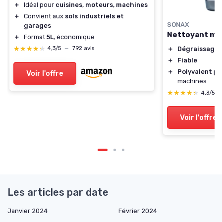
＋
Idéal pour
cuisines, moteurs, machines
＋
Convient aux
sols industriels et
SONAX
garages
Nettoyant mo
＋
Format
5L
, économique
★★★★★
★★★★★
4,3/5
—
792 avis
＋
Dégraissage 
＋
Fiable
＋
Polyvalent
pou
Voir l'offre
machines
★★★★★
★★★★★
4,3/5
Voir l'offre
Les articles par date
Janvier 2024
Février 2024