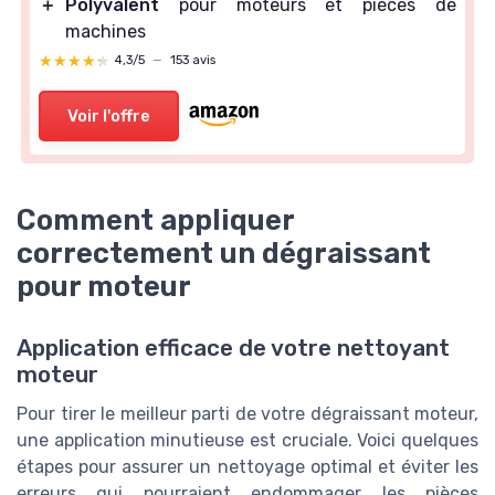
＋
Polyvalent
pour moteurs et pièces de
machines
★★★★★
★★★★★
4,3/5
—
153 avis
Voir l'offre
Comment appliquer
correctement un dégraissant
pour moteur
Application efficace de votre nettoyant
moteur
Pour tirer le meilleur parti de votre dégraissant moteur,
une application minutieuse est cruciale. Voici quelques
étapes pour assurer un nettoyage optimal et éviter les
erreurs qui pourraient endommager les pièces