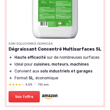
EQM SOLUCIONES QUIMICAS
Dégraissant Concentré Multisurfaces 5L
＋
Haute efficacité
sur de nombreuses surfaces
＋
Idéal pour
cuisines, moteurs, machines
＋
Convient aux
sols industriels et garages
＋
Format
5L
, économique
★★★★★
★★★★★
4,3/5
—
792 avis
Voir l'offre