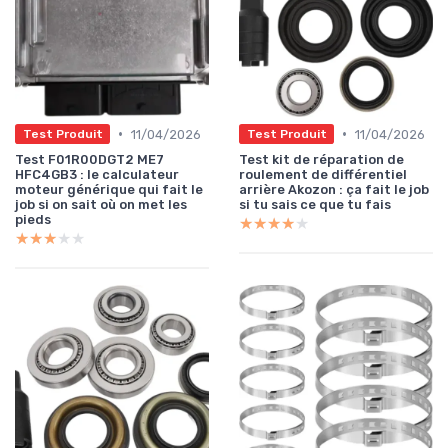
•
•
11/04/2026
11/04/2026
Test Produit
Test Produit
Test F01R00DGT2 ME7
Test kit de réparation de
HFC4GB3 : le calculateur
roulement de différentiel
moteur générique qui fait le
arrière Akozon : ça fait le job
job si on sait où on met les
si tu sais ce que tu fais
pieds
★★★★★
★★★★★
★★★★★
★★★★★