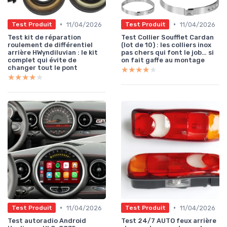
•
•
11/04/2026
11/04/2026
Test Produit
Test Produit
Test kit de réparation
Test Collier Soufflet Cardan
roulement de différentiel
(lot de 10) : les colliers inox
arrière HWyndiluvian : le kit
pas chers qui font le job… si
complet qui évite de
on fait gaffe au montage
changer tout le pont
★★★★★
★★★★★
★★★★★
★★★★★
•
•
11/04/2026
11/04/2026
Test Produit
Test Produit
Test autoradio Android
Test 24/7 AUTO feux arrière