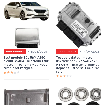
•
•
11/04/2026
11/04/2026
Test Produit
Test Produit
Test module ECU 5WY1A35C
Test calculateur moteur
39100-23104 : le calculateur
0261201636 / 9664093980
moteur « no name » qui veut
ME7.4.5 : l’ECU générique qui
remplacer l’origine
dépanne… si on sait ce qu’on
fait
★★★★★
★★★★★
★★★★★
★★★★★