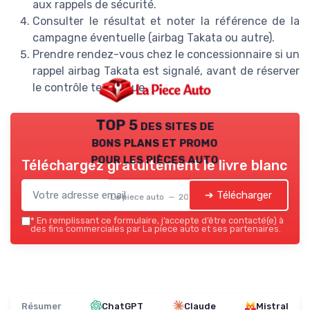
aux rappels de sécurité.
Consulter le résultat et noter la référence de la
campagne éventuelle (airbag Takata ou autre).
Prendre rendez-vous chez le concessionnaire si un
rappel airbag Takata est signalé, avant de réserver
le contrôle technique.
TOP 5 des sites de
bons plans et promo
pour les pièces auto
Téléchargez gratuitement le livre blanc
➔ Télécharger
La piece auto — 2026
*
En remplissant ce formulaire, j’accepte d’être contacté(e) à
des fins commerciales par La piece auto et ses partenaires.
Résumer
ChatGPT
Claude
Mistral