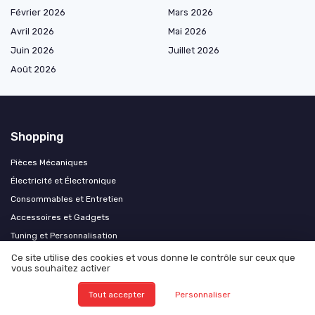
Février 2026
Mars 2026
Avril 2026
Mai 2026
Juin 2026
Juillet 2026
Août 2026
Shopping
Pièces Mécaniques
Électricité et Électronique
Consommables et Entretien
Accessoires et Gadgets
Tuning et Personnalisation
Motos et Scooters
Ce site utilise des cookies et vous donne le contrôle sur ceux que
vous souhaitez activer
Camping-Cars et Vans Aménagés
Poids Lourds et Utilitaires
Tout accepter
Personnaliser
Véhicules Électriques