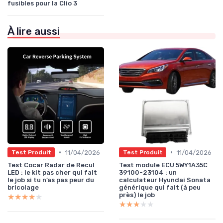
fusibles pour la Clio 3
À lire aussi
•
•
11/04/2026
11/04/2026
Test Produit
Test Produit
Test Cocar Radar de Recul
Test module ECU 5WY1A35C
LED : le kit pas cher qui fait
39100-23104 : un
le job si tu n’as pas peur du
calculateur Hyundai Sonata
bricolage
générique qui fait (à peu
près) le job
★★★★★
★★★★★
★★★★★
★★★★★